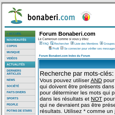
Forum Bonaberi.com
> ACCUEIL
Le Cameroun comme si vous y étiez
NOUVEAUTÉS
FAQ
Rechercher
Liste des Membres
Groupes d
COPOS
Profil
Se connecter pour vérifier ses messages
MUSIQUE
Forum Bonaberi.com Index du Forum
VIDÉOS
ACTUALITÉS
DERNIERS
Recherche par mots-clés:
ARTICLES
Vous pouvez utiliser
AND
pour
NEWS
qui doivent être présents dans 
SOCIÉTÉ
pour déterminer les mots qui 
FAITS DIVERS
dans les résultats et
NOT
pour
SPORTS
qui ne devraient pas être prés
PEOPLE
résultats. Utilisez * comme un
POTINS DE STARS