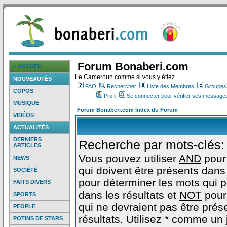
Forum Bonaberi.com
> ACCUEIL
Le Cameroun comme si vous y étiez
NOUVEAUTÉS
FAQ
Rechercher
Liste des Membres
Groupes d
COPOS
Profil
Se connecter pour vérifier ses messages
MUSIQUE
Forum Bonaberi.com Index du Forum
VIDÉOS
ACTUALITÉS
DERNIERS
Recherche par mots-clés:
ARTICLES
Vous pouvez utiliser
AND
pour
NEWS
qui doivent être présents dans 
SOCIÉTÉ
pour déterminer les mots qui 
FAITS DIVERS
dans les résultats et
NOT
pour
SPORTS
qui ne devraient pas être prés
PEOPLE
résultats. Utilisez * comme un
POTINS DE STARS