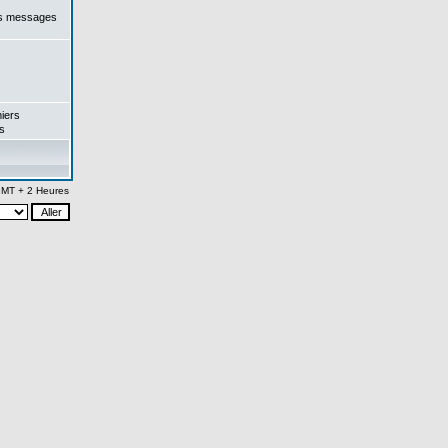
es messages
iers
s
 GMT + 2 Heures