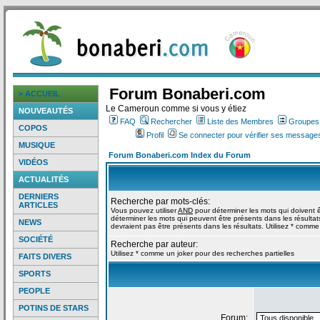
Forum Bonaberi.com
> ACCUEIL
Le Cameroun comme si vous y étiez
NOUVEAUTÉS
FAQ
Rechercher
Liste des Membres
Groupes d
COPOS
Profil
Se connecter pour vérifier ses messages
MUSIQUE
Forum Bonaberi.com Index du Forum
VIDÉOS
ACTUALITÉS
DERNIERS
Recherche par mots-clés:
ARTICLES
Vous pouvez utiliser
AND
pour déterminer les mots qui doivent ê
déterminer les mots qui peuvent être présents dans les résultat
NEWS
devraient pas être présents dans les résultats. Utilisez * comme
SOCIÉTÉ
Recherche par auteur:
Utilisez * comme un joker pour des recherches partielles
FAITS DIVERS
SPORTS
PEOPLE
POTINS DE STARS
Forum: