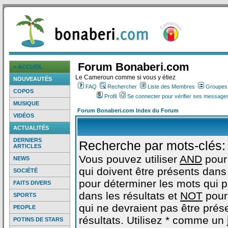
Forum Bonaberi.com
> ACCUEIL
Le Cameroun comme si vous y étiez
NOUVEAUTÉS
FAQ
Rechercher
Liste des Membres
Groupes d
COPOS
Profil
Se connecter pour vérifier ses messages
MUSIQUE
Forum Bonaberi.com Index du Forum
VIDÉOS
ACTUALITÉS
DERNIERS
Recherche par mots-clés:
ARTICLES
Vous pouvez utiliser
AND
pour
NEWS
qui doivent être présents dans 
SOCIÉTÉ
pour déterminer les mots qui 
FAITS DIVERS
dans les résultats et
NOT
pour
SPORTS
qui ne devraient pas être prés
PEOPLE
résultats. Utilisez * comme un
POTINS DE STARS