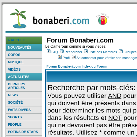
Forum Bonaberi.com
> ACCUEIL
Le Cameroun comme si vous y étiez
NOUVEAUTÉS
FAQ
Rechercher
Liste des Membres
Groupes d
COPOS
Profil
Se connecter pour vérifier ses messages
MUSIQUE
Forum Bonaberi.com Index du Forum
VIDÉOS
ACTUALITÉS
DERNIERS
Recherche par mots-clés:
ARTICLES
Vous pouvez utiliser
AND
pour
NEWS
qui doivent être présents dans 
SOCIÉTÉ
pour déterminer les mots qui 
FAITS DIVERS
dans les résultats et
NOT
pour
SPORTS
qui ne devraient pas être prés
PEOPLE
résultats. Utilisez * comme un
POTINS DE STARS