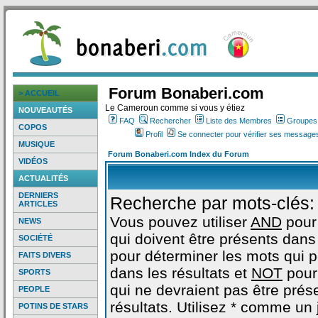
Forum Bonaberi.com
> ACCUEIL
Le Cameroun comme si vous y étiez
NOUVEAUTÉS
FAQ
Rechercher
Liste des Membres
Groupes d
COPOS
Profil
Se connecter pour vérifier ses messages
MUSIQUE
Forum Bonaberi.com Index du Forum
VIDÉOS
ACTUALITÉS
DERNIERS
Recherche par mots-clés:
ARTICLES
Vous pouvez utiliser
AND
pour
NEWS
qui doivent être présents dans 
SOCIÉTÉ
pour déterminer les mots qui 
FAITS DIVERS
dans les résultats et
NOT
pour
SPORTS
qui ne devraient pas être prés
PEOPLE
résultats. Utilisez * comme un
POTINS DE STARS