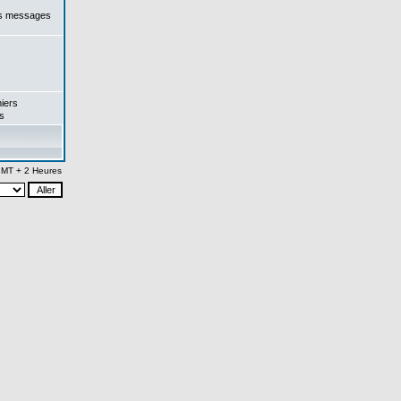
es messages
iers
s
 GMT + 2 Heures