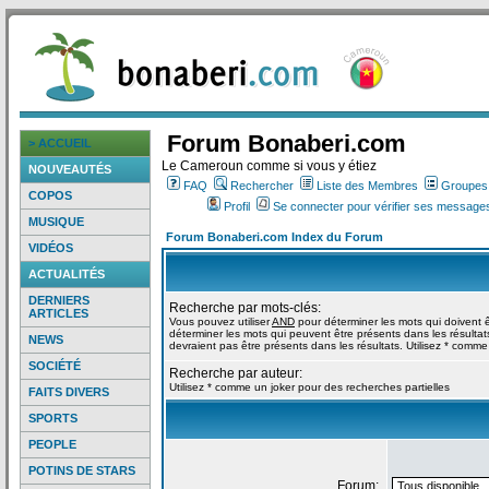
Forum Bonaberi.com
> ACCUEIL
Le Cameroun comme si vous y étiez
NOUVEAUTÉS
FAQ
Rechercher
Liste des Membres
Groupes d
COPOS
Profil
Se connecter pour vérifier ses messages
MUSIQUE
Forum Bonaberi.com Index du Forum
VIDÉOS
ACTUALITÉS
DERNIERS
Recherche par mots-clés:
ARTICLES
Vous pouvez utiliser
AND
pour déterminer les mots qui doivent ê
déterminer les mots qui peuvent être présents dans les résultat
NEWS
devraient pas être présents dans les résultats. Utilisez * comme
SOCIÉTÉ
Recherche par auteur:
Utilisez * comme un joker pour des recherches partielles
FAITS DIVERS
SPORTS
PEOPLE
POTINS DE STARS
Forum: