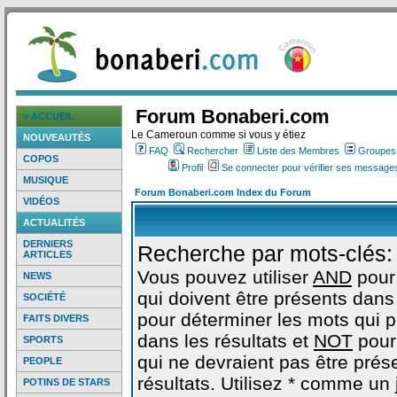
Forum Bonaberi.com
> ACCUEIL
Le Cameroun comme si vous y étiez
NOUVEAUTÉS
FAQ
Rechercher
Liste des Membres
Groupes d
COPOS
Profil
Se connecter pour vérifier ses messages
MUSIQUE
Forum Bonaberi.com Index du Forum
VIDÉOS
ACTUALITÉS
DERNIERS
Recherche par mots-clés:
ARTICLES
Vous pouvez utiliser
AND
pour
NEWS
qui doivent être présents dans 
SOCIÉTÉ
pour déterminer les mots qui 
FAITS DIVERS
dans les résultats et
NOT
pour
SPORTS
qui ne devraient pas être prés
PEOPLE
résultats. Utilisez * comme un
POTINS DE STARS