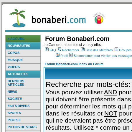
Forum Bonaberi.com
> ACCUEIL
Le Cameroun comme si vous y étiez
NOUVEAUTÉS
FAQ
Rechercher
Liste des Membres
Groupes d
COPOS
Profil
Se connecter pour vérifier ses messages
MUSIQUE
Forum Bonaberi.com Index du Forum
VIDÉOS
ACTUALITÉS
DERNIERS
Recherche par mots-clés:
ARTICLES
Vous pouvez utiliser
AND
pour
NEWS
qui doivent être présents dans 
SOCIÉTÉ
pour déterminer les mots qui 
FAITS DIVERS
dans les résultats et
NOT
pour
SPORTS
qui ne devraient pas être prés
PEOPLE
résultats. Utilisez * comme un
POTINS DE STARS