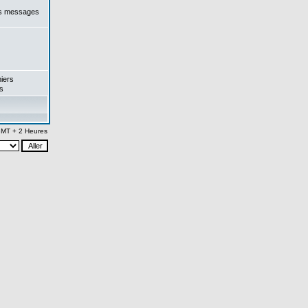
es messages
iers
s
 GMT + 2 Heures