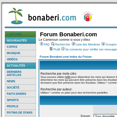
Forum Bonaberi.com
> ACCUEIL
Le Cameroun comme si vous y étiez
NOUVEAUTÉS
FAQ
Rechercher
Liste des Membres
Groupes d
COPOS
Profil
Se connecter pour vérifier ses messages
MUSIQUE
Forum Bonaberi.com Index du Forum
VIDÉOS
ACTUALITÉS
DERNIERS
Recherche par mots-clés:
ARTICLES
Vous pouvez utiliser
AND
pour déterminer les mots qui doivent ê
déterminer les mots qui peuvent être présents dans les résultat
NEWS
devraient pas être présents dans les résultats. Utilisez * comme
SOCIÉTÉ
Recherche par auteur:
Utilisez * comme un joker pour des recherches partielles
FAITS DIVERS
SPORTS
PEOPLE
POTINS DE STARS
Forum: