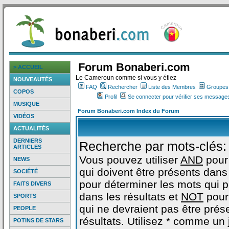
Forum Bonaberi.com
> ACCUEIL
Le Cameroun comme si vous y étiez
NOUVEAUTÉS
FAQ
Rechercher
Liste des Membres
Groupes d
COPOS
Profil
Se connecter pour vérifier ses messages
MUSIQUE
Forum Bonaberi.com Index du Forum
VIDÉOS
ACTUALITÉS
DERNIERS
Recherche par mots-clés:
ARTICLES
Vous pouvez utiliser
AND
pour
NEWS
qui doivent être présents dans 
SOCIÉTÉ
pour déterminer les mots qui 
FAITS DIVERS
dans les résultats et
NOT
pour
SPORTS
qui ne devraient pas être prés
PEOPLE
résultats. Utilisez * comme un
POTINS DE STARS