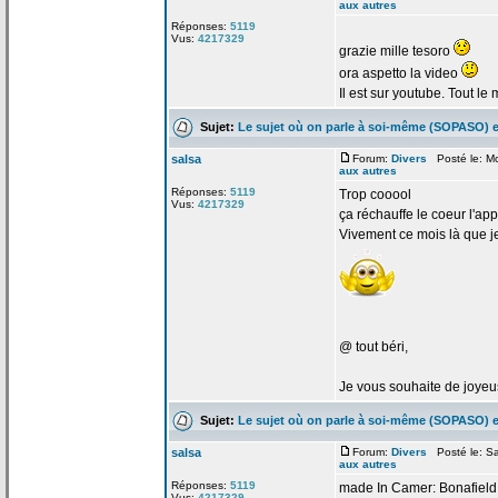
aux autres
Réponses:
5119
Vus:
4217329
grazie mille tesoro
ora aspetto la
video
Il est sur youtube. Tout le
Sujet:
Le sujet où on parle à soi-même (SOPASO) e
salsa
Forum:
Divers
Posté le: M
aux autres
Réponses:
5119
Trop cooool
Vus:
4217329
ça
réchauffe le coeur l'app
Vivement ce mois là que je
@ tout béri,
Je vous souhaite de
joyeus
Sujet:
Le sujet où on parle à soi-même (SOPASO) e
salsa
Forum:
Divers
Posté le: Sa
aux autres
Réponses:
5119
made In Camer: Bonafield 
Vus:
4217329