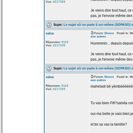
Vus:
4217329
Je viens dire tout haut, ce
pas, je t'envoie même des m
Sujet:
Le sujet où on parle à soi-même (SOPASO) e
salsa
Forum:
Divers
Posté le: W
aux autres
Réponses:
5119
Hummmm... depuis depuis 
Vus:
4217329
Je viens dire tout haut, ce
pas, je t'envoie même des m
Sujet:
Le sujet où on parle à soi-même (SOPASO) e
salsa
Forum:
Divers
Posté le: M
aux autres
Réponses:
5119
maheladi bé yémbééééé
Vus:
4217329
Tu vas bien Fifi?salsita 
oui ma belle je vais bien,j
et toi sa vas la
famille?