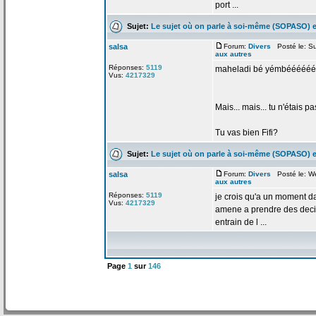
port ...
Sujet:
Le sujet où on parle à soi-même (SOPASO) e
salsa
Forum:
Divers
Posté le: Su
aux autres
Réponses:
5119
maheladi bé yémbééééé
Vus:
4217329
Mais... mais... tu n'étais p
Tu vas bien Fifi?
Sujet:
Le sujet où on parle à soi-même (SOPASO) e
salsa
Forum:
Divers
Posté le: We
aux autres
Réponses:
5119
je crois qu'a
un moment dan
Vus:
4217329
amene a
prendre des deci
entrain de
l ...
Page
1
sur
146