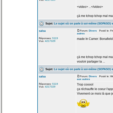
<video> ...</video>
çà me tchop tchop mal ma
Sujet:
Le sujet où on parle à soi-même (SOPASO) e
salsa
Forum:
Divers
Posté le: Fr
autres
Réponses:
5119
made In Camer: Bonafield 
Vus:
4217329
çà me tchop tchop mal ma
vouloir partager la
...
Sujet:
Le sujet où on parle à soi-même (SOPASO) e
salsa
Forum:
Divers
Posté le: W
aux autres
Réponses:
5119
Trop cooool
Vus:
4217329
ça
réchauffe le coeur l'app
Vivement ce mois là que je