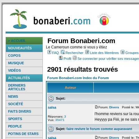
Forum Bonaberi.com
> ACCUEIL
Le Cameroun comme si vous y étiez
NOUVEAUTÉS
FAQ
Rechercher
Liste des Membres
Groupes d
COPOS
Profil
Se connecter pour vérifier ses messages
MUSIQUE
2901 résultats trouvés
VIDÉOS
ACTUALITÉS
Forum Bonaberi.com Index du Forum
DERNIERS
Auteur
ARTICLES
NEWS
Sujet:
SOCIÉTÉ
salsa
Forum:
Divers
Posté le: We
FAITS DIVERS
l'homme reviens sur la
rou
Réponses:
3
SPORTS
Heyyyy pa Fiiii, je ne sa
Vus:
35471
PEOPLE
Sujet:
faire revivre le forum comme auparavant
POTINS DE STARS
salsa
Forum:
Divers
Posté le: Th