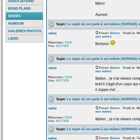
ASSOCIATIONS
Merci
BONS PLANS
Aurvoir.
DIVERS
HUMOUR
Sujet:
Le sujet où on parle à soi-même (SOPASO) e
GALERIES PHOTOS
salsa
Forum:
Divers
Posté le: Mo
aux autres
LIENS
Réponses:
5119
Bonjour.
Vus:
4217329
Sujet:
Le sujet où on parle à soi-même (SOPASO) e
salsa
Forum:
Divers
Posté le: Mo
aux autres
Réponses:
5119
Italien... je n'ai rieeen com
Vus:
4217329
bref il s'agit d'un copo qui
il zappe ind ...
Sujet:
Le sujet où on parle à soi-même (SOPASO) e
salsa
Forum:
Divers
Posté le: Mo
aux autres
Réponses:
5119
Italien... je n'ai rieeen com
Vus:
4217329
Sujet:
Le sujet où on parle à soi-même (SOPASO) e
salsa
Forum:
Divers
Posté le: Tu