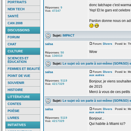
PORTRAITS
donc tatchape c'est warma
Réponses:
9
NEW TECH
Yep! Et le gars est cele
Vus:
47247
SANTÉ
Pardon donne nous on adr
CAN 2008
DISCUSSIONS
Sujet:
IMPACT
FORUM
salsa
Forum:
Divers
Posté le: Th
CHAT
CULTURE
Wow
Réponses:
50
Vus:
136010
SCIENCES ET
ÉDUCATION
Sujet:
Le sujet où on parle à soi-même (SOPASO) e
FEMMES ET BEAUTÉ
salsa
Forum:
Divers
Posté le: M
aux autres
POINT DE VUE
Réponses:
5119
Bonjour, je viens souhaiter
SOUVENIR
Vus:
4217329
de
2015
HISTOIRE
Merci à vous de
ces petit
LITTÉRATURE
Sujet:
Le sujet où on parle à soi-même (SOPASO) e
CONTES
salsa
Forum:
Divers
Posté le: M
POÉSIE
aux autres
LIVRES
Réponses:
5119
Bonjour...
Vus:
4217329
Qui habite à Miami ici?
INITIATIVES