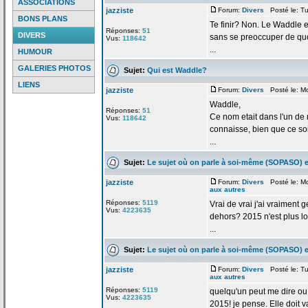
ASSOCIATIONS
jazziste
Forum:
Divers
Posté le: Tu
BONS PLANS
Te finir? Non. Le Waddle eta
Réponses:
51
DIVERS
sans se preoccuper de
quo
Vus:
118642
...
HUMOUR
GALERIES PHOTOS
Sujet:
Qui est Waddle?
LIENS
jazziste
Forum:
Divers
Posté le: M
Waddle,
Réponses:
51
Ce nom etait dans l'un de
Vus:
118642
connaisse, bien que ce soi
...
Sujet:
Le sujet où on parle à soi-même (SOPASO) e
jazziste
Forum:
Divers
Posté le: M
aux autres
Réponses:
5119
Vrai de
vrai j'ai vraiment g
Vus:
4223635
dehors? 2015 n'est plus lo
...
Sujet:
Le sujet où on parle à soi-même (SOPASO) e
jazziste
Forum:
Divers
Posté le: Tu
aux autres
Réponses:
5119
quelqu'un peut me dire o
Vus:
4223635
2015! je pense. Elle doit va