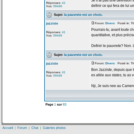
Je n'ai pas une definition
Réponses:
41
definir ce qui fera de
lui u
Vus:
59440
Sujet:
la
pauvrete est un choix.
jazziste
Forum:
Divers
Posté le: Th
Pourrais-tu, avant toute ch
Réponses:
41
quantitative, et plus pré
Vus:
59440
Definir le pauvrete? Non. Le
Sujet:
la
pauvrete est un choix.
jazziste
Forum:
Divers
Posté le: Th
Bon Jazziste, depuis que tu
Réponses:
41
es allée aux states, tu as
Vus:
59440
Nji, Je suis nee au Camerou
Page
1
sur
83
Accueil
|
Forum
|
Chat
|
Galeries photos