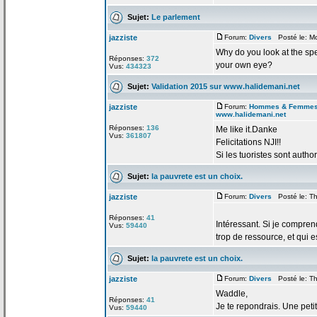
Sujet:
Le parlement
jazziste
Forum:
Divers
Posté le: Mo
Why do you look at the spe
Réponses:
372
your own eye?
Vus:
434323
Sujet:
Validation 2015 sur www.halidemani.net
jazziste
Forum:
Hommes & Femme
www.halidemani.net
Réponses:
136
Me like it.Danke
Vus:
361807
Felicitations NJI!!
Si les tuoristes sont author
Sujet:
la
pauvrete est un choix.
jazziste
Forum:
Divers
Posté le: Th
Réponses:
41
Intéressant. Si je compren
Vus:
59440
trop de
ressource, et qui es
Sujet:
la
pauvrete est un choix.
jazziste
Forum:
Divers
Posté le: Th
Waddle,
Réponses:
41
Je te repondrais. Une peti
Vus:
59440