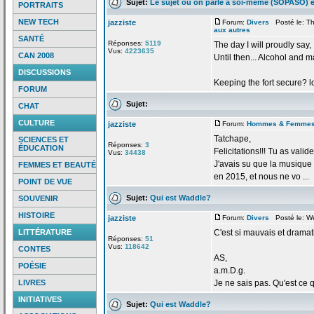
Sujet:
Le sujet où on parle à soi-même (SOPASO) e
PORTRAITS
NEW TECH
jazziste
Forum:
Divers
Posté le: Th
aux autres
SANTÉ
Réponses:
5119
The day I will proudly say
Vus:
4223635
CAN 2008
Until then... Alcohol and m
DISCUSSIONS
Keeping the fort secure? 
FORUM
Sujet:
CHAT
CULTURE
jazziste
Forum:
Hommes & Femme
Tatchape,
SCIENCES ET
Réponses:
3
ÉDUCATION
Felicitations!!! Tu as valid
Vus:
34438
J'avais su que la
musique "
FEMMES ET BEAUTÉ
en 2015, et nous ne vo ...
POINT DE VUE
Sujet:
Qui est Waddle?
SOUVENIR
HISTOIRE
jazziste
Forum:
Divers
Posté le: W
LITTÉRATURE
C'est si mauvais et drama
Réponses:
51
Vus:
118642
CONTES
AS,
POÉSIE
a
.m.D.g.
LIVRES
Je ne sais pas. Qu'est ce 
INITIATIVES
Sujet:
Qui est Waddle?