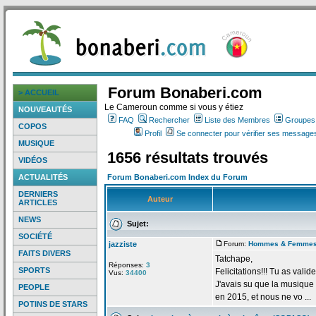
Forum Bonaberi.com
> ACCUEIL
Le Cameroun comme si vous y étiez
NOUVEAUTÉS
FAQ
Rechercher
Liste des Membres
Groupes d
COPOS
Profil
Se connecter pour vérifier ses messages
MUSIQUE
1656 résultats trouvés
VIDÉOS
ACTUALITÉS
Forum Bonaberi.com Index du Forum
DERNIERS
Auteur
ARTICLES
NEWS
Sujet:
SOCIÉTÉ
jazziste
Forum:
Hommes & Femme
FAITS DIVERS
Tatchape,
Réponses:
3
SPORTS
Felicitations!!! Tu as valid
Vus:
34400
J'avais su que la
musique "
PEOPLE
en 2015, et nous ne vo ...
POTINS DE STARS