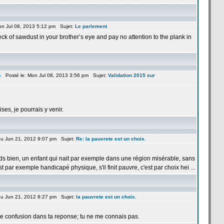
n Jul 08, 2013 5:12 pm Sujet:
Le parlement
ck of sawdust in your brother’s eye and pay no attention to the plank in
s
Posté le: Mon Jul 08, 2013 3:56 pm Sujet:
Validation 2015 sur
ises, je pourrais y venir.
u Jun 21, 2012 9:07 pm Sujet:
Re: la
pauvrete est un choix.
ds bien, un enfant qui nait par exemple dans une région misérable, sans
t par exemple handicapé physique, s'il finit pauvre, c'est par choix hei ...
u Jun 21, 2012 8:27 pm Sujet:
la
pauvrete est un choix.
te confusion dans ta reponse; tu ne me connais pas.