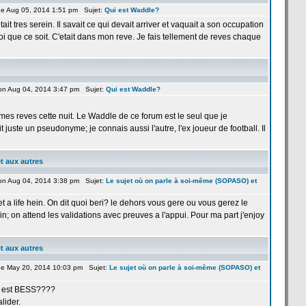
e Aug 05, 2014 1:51 pm Sujet:
Qui est Waddle?
it tres serein. Il savait ce qui devait arriver et vaquait a
son occupation
i que ce soit. C'etait dans mon reve. Je fais tellement de
reves chaque
on Aug 04, 2014 3:47 pm Sujet:
Qui est Waddle?
mes reves cette nuit. Le Waddle de
ce forum est le seul que je
t juste un pseudonyme; je connais aussi l'autre, l'ex joueur de
football. Il
t aux autres
on Aug 04, 2014 3:38 pm Sujet:
Le sujet où on parle à soi-même (SOPASO) et
et a
life hein. On dit quoi beri? le dehors vous gere ou vous gerez le
in; on attend les validations avec preuves a
l'appui. Pour ma part j'enjoy
t aux autres
e May 20, 2014 10:03 pm Sujet:
Le sujet où on parle à soi-même (SOPASO) et
u est BESS????
lider.