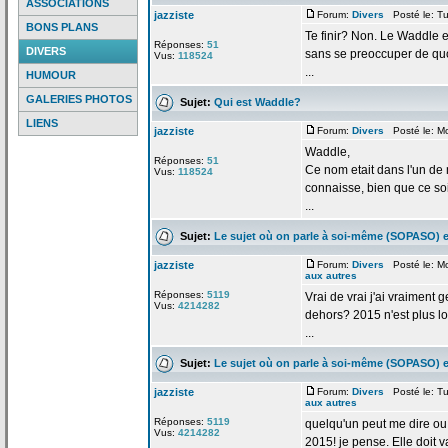
ASSOCIATIONS
jazziste
Forum:
Divers
Posté le: Tu
BONS PLANS
Te finir? Non. Le Waddle eta
Réponses:
51
DIVERS
sans se preoccuper de
quo
Vus:
118524
...
HUMOUR
GALERIES PHOTOS
Sujet:
Qui est Waddle?
LIENS
jazziste
Forum:
Divers
Posté le: M
Waddle,
Réponses:
51
Ce nom etait dans l'un de
Vus:
118524
connaisse, bien que ce soi
...
Sujet:
Le sujet où on parle à soi-même (SOPASO) e
jazziste
Forum:
Divers
Posté le: M
aux autres
Réponses:
5119
Vrai de
vrai j'ai vraiment g
Vus:
4214282
dehors? 2015 n'est plus lo
...
Sujet:
Le sujet où on parle à soi-même (SOPASO) e
jazziste
Forum:
Divers
Posté le: Tu
aux autres
Réponses:
5119
quelqu'un peut me dire o
Vus:
4214282
2015! je pense. Elle doit va