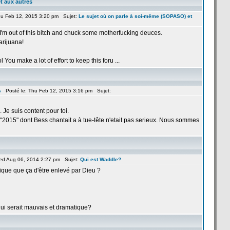
t aux autres
u Feb 12, 2015 3:20 pm Sujet:
Le sujet où on parle à soi-même (SOPASO) et
, I'm out of this bitch and chuck some motherfucking deuces.
arijuana!
lol You make a
lot of effort to keep this foru ...
s
Posté le: Thu Feb 12, 2015 3:16 pm Sujet:
e. Je suis content pour toi.
2015" dont Bess chantait a
à tue-tête n'etait pas serieux. Nous sommes
ed Aug 06, 2014 2:27 pm Sujet:
Qui est Waddle?
tique que ça
d'être enlevé par Dieu ?
qui serait mauvais et dramatique?