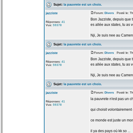
Sujet:
la
pauvrete est un choix.
jazziste
Forum:
Divers
Posté le: Th
Bon Jazziste, depuis que tu
Réponses:
41
es allée aux states, tu as
Vus:
59378
Nji, Je suis nee au Camerou
Sujet:
la
pauvrete est un choix.
jazziste
Forum:
Divers
Posté le: Th
Bon Jazziste, depuis que tu
Réponses:
41
es allée aux states, tu as
Vus:
59378
Nji, Je suis nee au Camerou
Sujet:
la
pauvrete est un choix.
jazziste
Forum:
Divers
Posté le: Th
la
pauvrete n'est pas un ch
Réponses:
41
Vus:
59378
qui choisit volontairemen
ce monde est juste un mond
il ya des pays où kk so ...