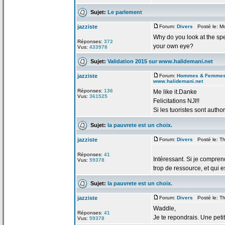
Sujet:
Le parlement
jazziste
Forum:
Divers
Posté le: Mo
Why do you look at the spe
Réponses:
372
your own eye?
Vus:
433978
Sujet:
Validation 2015 sur www.halidemani.net
jazziste
Forum:
Hommes & Femme
www.halidemani.net
Réponses:
136
Me like it.Danke
Vus:
361525
Felicitations NJI!!
Si les tuoristes sont author
Sujet:
la
pauvrete est un choix.
jazziste
Forum:
Divers
Posté le: Th
Réponses:
41
Intéressant. Si je compren
Vus:
59378
trop de
ressource, et qui es
Sujet:
la
pauvrete est un choix.
jazziste
Forum:
Divers
Posté le: Th
Waddle,
Réponses:
41
Je te repondrais. Une peti
Vus:
59378