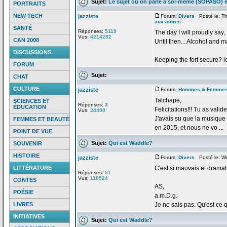
Sujet:
Le sujet où on parle à soi-même (SOPASO) e
PORTRAITS
NEW TECH
jazziste
Forum:
Divers
Posté le: Th
aux autres
SANTÉ
Réponses:
5119
The day I will proudly say
Vus:
4214282
CAN 2008
Until then... Alcohol and m
DISCUSSIONS
Keeping the fort secure? 
FORUM
Sujet:
CHAT
CULTURE
jazziste
Forum:
Hommes & Femme
Tatchape,
SCIENCES ET
Réponses:
3
ÉDUCATION
Felicitations!!! Tu as valid
Vus:
34400
J'avais su que la
musique "
FEMMES ET BEAUTÉ
en 2015, et nous ne vo ...
POINT DE VUE
Sujet:
Qui est Waddle?
SOUVENIR
HISTOIRE
jazziste
Forum:
Divers
Posté le: W
LITTÉRATURE
C'est si mauvais et drama
Réponses:
51
Vus:
118524
CONTES
AS,
POÉSIE
a
.m.D.g.
LIVRES
Je ne sais pas. Qu'est ce 
INITIATIVES
Sujet:
Qui est Waddle?