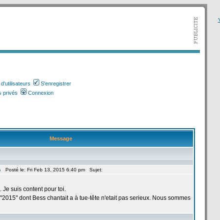
V
'utilisateurs
S'enregistrer
 privés
Connexion
Message
s
Posté le: Fri Feb 13, 2015 6:40 pm Sujet:
e. Je suis content pour toi.
2015" dont Bess chantait a
à tue-tête n'etait pas serieux. Nous sommes