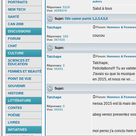
autres
PORTRAITS
Réponses:
5119
Salut à tous
NEW TECH
Vus:
4208474
SANTÉ
Sujet:
fille camer partie 1,2,3,4,5,6
CAN 2008
Tatchape
Forum:
Hommes & Femme
DISCUSSIONS
coucou
Réponses:
162
FORUM
Vus:
367416
CHAT
Sujet:
CULTURE
Tatchape
Forum:
Hommes & Femme
SCIENCES ET
Tatchape,
ÉDUCATION
Réponses:
3
Felicitations!!! Tu as valid
Vus:
34331
FEMMES ET BEAUTÉ
J'avais su que la
musique "
POINT DE VUE
en 2015, et nous ne vo ...
SOUVENIR
Sujet:
HISTOIRE
Tatchape
Forum:
Hommes & Femme
LITTÉRATURE
nessa 2015 est là mais de
Réponses:
3
CONTES
Vus:
34331
abeg venez presentez vos
POÉSIE
LIVRES
INITIATIVES
moi perso j'a
conclu hein m