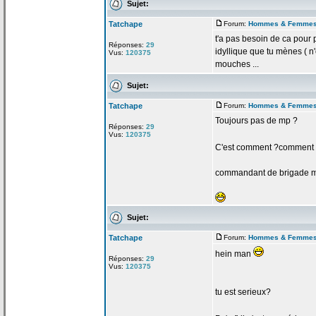
Sujet:
Tatchape
Forum:
Hommes & Femme
t'a
pas besoin de
ca pour p
Réponses:
29
idyllique que tu mènes ( n
Vus:
120375
mouches ...
Sujet:
Tatchape
Forum:
Hommes & Femme
Toujours pas de
mp ?
Réponses:
29
Vus:
120375
C'est comment ?comment
commandant de
brigade 
Sujet:
Tatchape
Forum:
Hommes & Femme
hein man
Réponses:
29
Vus:
120375
tu est serieux?