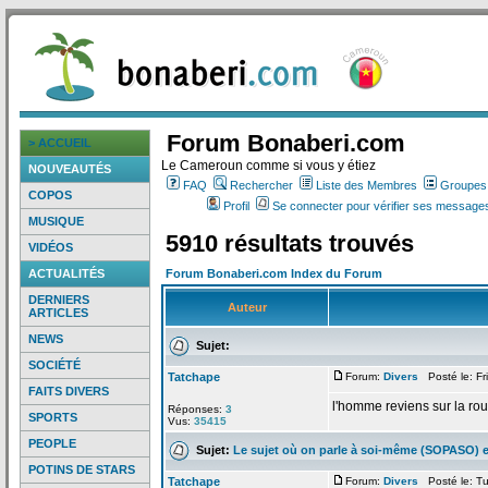
Forum Bonaberi.com
> ACCUEIL
Le Cameroun comme si vous y étiez
NOUVEAUTÉS
FAQ
Rechercher
Liste des Membres
Groupes d
COPOS
Profil
Se connecter pour vérifier ses messages
MUSIQUE
5910 résultats trouvés
VIDÉOS
ACTUALITÉS
Forum Bonaberi.com Index du Forum
DERNIERS
Auteur
ARTICLES
NEWS
Sujet:
SOCIÉTÉ
Tatchape
Forum:
Divers
Posté le: Fr
FAITS DIVERS
l'homme reviens sur la
rou
Réponses:
3
SPORTS
Vus:
35415
PEOPLE
Sujet:
Le sujet où on parle à soi-même (SOPASO) e
POTINS DE STARS
Tatchape
Forum:
Divers
Posté le: Tu