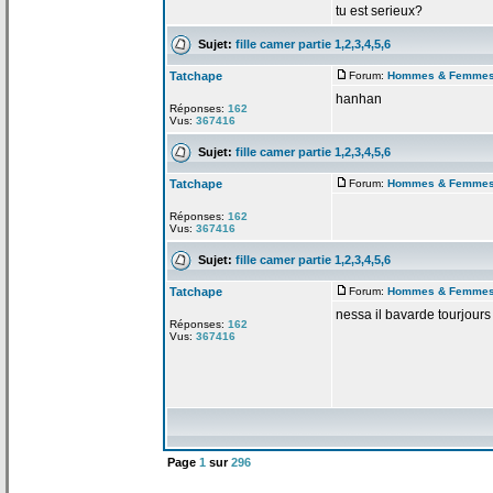
tu est serieux?
Sujet:
fille camer partie 1,2,3,4,5,6
Tatchape
Forum:
Hommes & Femme
hanhan
Réponses:
162
Vus:
367416
Sujet:
fille camer partie 1,2,3,4,5,6
Tatchape
Forum:
Hommes & Femme
Réponses:
162
Vus:
367416
Sujet:
fille camer partie 1,2,3,4,5,6
Tatchape
Forum:
Hommes & Femme
nessa il bavarde tourjours
Réponses:
162
Vus:
367416
Page
1
sur
296