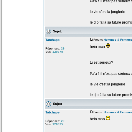
Pa'a
fi il n'est pas sérieu
le vie c'est la
jonglerie
le djo falla sa future promi
Sujet:
Tatchape
Forum:
Hommes & Femme
hein man
Réponses:
29
Vus:
120375
tu est serieux?
Pa'a
fi il n'est pas sérieu
le vie c'est la
jonglerie
le djo falla sa future promi
Sujet:
Tatchape
Forum:
Hommes & Femme
hein man
Réponses:
29
Vus:
120375