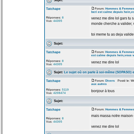
Tatchape
Forum:
Hommes & Femme
beri est calme depuis hein,v
Réponses:
8
venez me dire lol gars tu s
Vus:
44305
monde cherche a
valider,
toi meme tu as deja valider
Sujet:
Tatchape
Forum:
Hommes & Femme
est calme depuis hein,vous 
Réponses:
8
venez me dire lol
Vus:
44305
Sujet:
Le sujet où on parle à soi-même (SOPASO) e
Tatchape
Forum:
Divers
Posté le: We
aux autres
Réponses:
5119
bonjour à tous
Vus:
4208474
Sujet:
Tatchape
Forum:
Hommes & Femme
mais massa notre maison
Réponses:
8
Vus:
44305
venez me dire lol