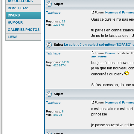
ASSOCIATIONS
Sujet:
BONS PLANS
Tatchape
Forum:
Hommes & Femme
DIVERS
Gars ce qu'elle n'a
pas enc
Réponses:
29
HUMOUR
Vus:
120375
GALERIES PHOTOS
tu parles en connaissance
Je ne te le fais pas dire...
LIENS
Sujet:
Le sujet où on parle à soi-même (SOPASO) e
Tatchape
Forum:
Divers
Posté le: Th
aux autres
Réponses:
5119
bonjour à tousna how no
Vus:
4208474
je ya que ton nouveau con
concernés ou bien?
Si t'as l'occasion, do une a
Sujet:
Tatchape
Forum:
Hommes & Femme
c est pas calme c est mort
Réponses:
8
princesse
Vus:
44305
je passe souvent voir si l
Sujet: