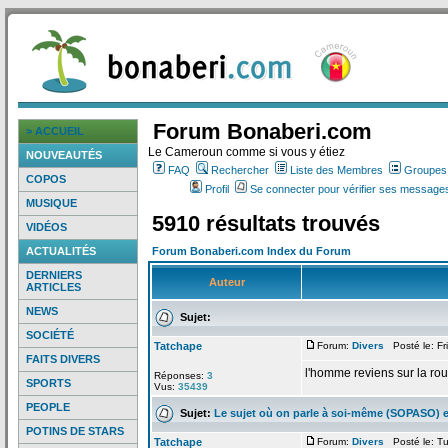
Forum Bonaberi.com
> ACCUEIL
Le Cameroun comme si vous y étiez
NOUVEAUTÉS
FAQ
Rechercher
Liste des Membres
Groupes d
COPOS
Profil
Se connecter pour vérifier ses messages
MUSIQUE
5910 résultats trouvés
VIDÉOS
ACTUALITÉS
Forum Bonaberi.com Index du Forum
DERNIERS
Auteur
ARTICLES
NEWS
Sujet:
SOCIÉTÉ
Tatchape
Forum:
Divers
Posté le: Fr
FAITS DIVERS
l'homme reviens sur la
rou
Réponses:
3
SPORTS
Vus:
35439
PEOPLE
Sujet:
Le sujet où on parle à soi-même (SOPASO) e
POTINS DE STARS
Tatchape
Forum:
Divers
Posté le: Tu