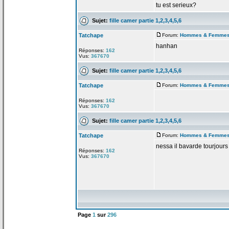
tu est serieux?
Sujet:
fille camer partie 1,2,3,4,5,6
Tatchape
Forum:
Hommes & Femme
hanhan
Réponses:
162
Vus:
367670
Sujet:
fille camer partie 1,2,3,4,5,6
Tatchape
Forum:
Hommes & Femme
Réponses:
162
Vus:
367670
Sujet:
fille camer partie 1,2,3,4,5,6
Tatchape
Forum:
Hommes & Femme
nessa il bavarde tourjours
Réponses:
162
Vus:
367670
Page
1
sur
296