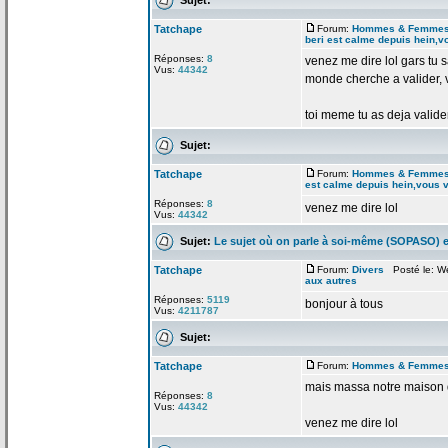
Tatchape
Forum:
Hommes & Femme
beri est calme depuis hein,v
Réponses:
8
venez me dire lol gars tu s
Vus:
44342
monde cherche a
valider,
toi meme tu as deja valider
Sujet:
Tatchape
Forum:
Hommes & Femme
est calme depuis hein,vous 
Réponses:
8
venez me dire lol
Vus:
44342
Sujet:
Le sujet où on parle à soi-même (SOPASO) e
Tatchape
Forum:
Divers
Posté le: We
aux autres
Réponses:
5119
bonjour à tous
Vus:
4211787
Sujet:
Tatchape
Forum:
Hommes & Femme
mais massa notre maison
Réponses:
8
Vus:
44342
venez me dire lol