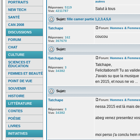
autres
PORTRAITS
Réponses:
5119
Salut à tous
NEW TECH
Vus:
4211787
SANTÉ
Sujet:
fille camer partie 1,2,3,4,5,6
CAN 2008
Tatchape
Forum:
Hommes & Femme
DISCUSSIONS
coucou
Réponses:
162
FORUM
Vus:
367670
CHAT
Sujet:
CULTURE
Tatchape
Forum:
Hommes & Femme
SCIENCES ET
Tatchape,
ÉDUCATION
Réponses:
3
Felicitations!!! Tu as valid
Vus:
34382
FEMMES ET BEAUTÉ
J'avais su que la
musique "
POINT DE VUE
en 2015, et nous ne vo ...
SOUVENIR
Sujet:
HISTOIRE
Tatchape
Forum:
Hommes & Femme
LITTÉRATURE
nessa 2015 est là mais de
Réponses:
3
CONTES
Vus:
34382
abeg venez presentez vos
POÉSIE
LIVRES
INITIATIVES
moi perso j'a
conclu hein m