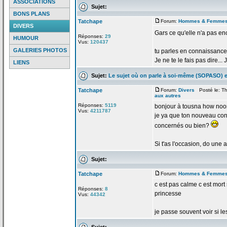
ASSOCIATIONS
Sujet:
BONS PLANS
Tatchape
Forum:
Hommes & Femme
DIVERS
Gars ce qu'elle n'a
pas enc
Réponses:
29
HUMOUR
Vus:
120437
GALERIES PHOTOS
tu parles en connaissance
Je ne te le fais pas dire...
LIENS
Sujet:
Le sujet où on parle à soi-même (SOPASO) e
Tatchape
Forum:
Divers
Posté le: Th
aux autres
Réponses:
5119
bonjour à tousna how no
Vus:
4211787
je ya que ton nouveau con
concernés ou bien?
Si t'as l'occasion, do une a
Sujet:
Tatchape
Forum:
Hommes & Femme
c est pas calme c est mort
Réponses:
8
princesse
Vus:
44342
je passe souvent voir si l
Sujet: