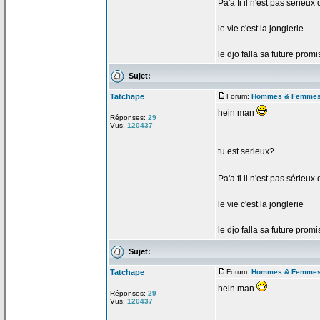
Pa'a
fi il n'est pas sérieu
le vie c'est la
jonglerie
le djo falla sa future promi
Sujet:
Tatchape
Forum:
Hommes & Femme
hein man
Réponses:
29
Vus:
120437
tu est serieux?
Pa'a
fi il n'est pas sérieu
le vie c'est la
jonglerie
le djo falla sa future promi
Sujet:
Tatchape
Forum:
Hommes & Femme
hein man
Réponses:
29
Vus:
120437