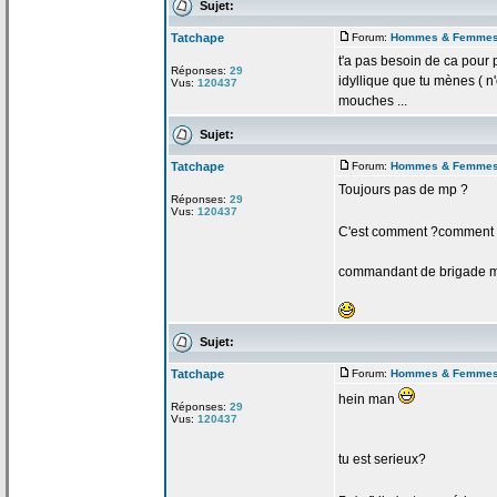
Sujet:
Tatchape
Forum:
Hommes & Femme
t'a
pas besoin de
ca pour p
Réponses:
29
idyllique que tu mènes ( n
Vus:
120437
mouches ...
Sujet:
Tatchape
Forum:
Hommes & Femme
Toujours pas de
mp ?
Réponses:
29
Vus:
120437
C'est comment ?comment
commandant de
brigade 
Sujet:
Tatchape
Forum:
Hommes & Femme
hein man
Réponses:
29
Vus:
120437
tu est serieux?