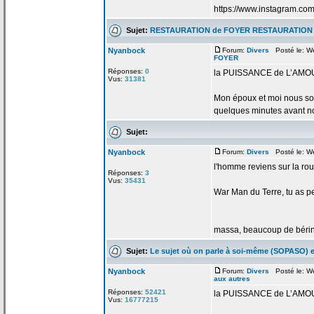
https://www.instagram.co
Sujet:
RESTAURATION de
FOYER RESTAURATION
Nyanbock
Forum:
Divers
Posté le: W
FOYER
Réponses:
0
la
PUISSANCE de
L’AMO
Vus:
31381
Mon époux et moi nous so
quelques minutes avant no
Sujet:
Nyanbock
Forum:
Divers
Posté le: We
l'homme reviens sur la
rou
Réponses:
3
Vus:
35431
War Man du Terre, tu as p
massa, beaucoup de
bérin
Sujet:
Le sujet où on parle à soi-même (SOPASO) e
Nyanbock
Forum:
Divers
Posté le: W
aux autres
Réponses:
52421
la
PUISSANCE de
L’AMO
Vus:
16777215