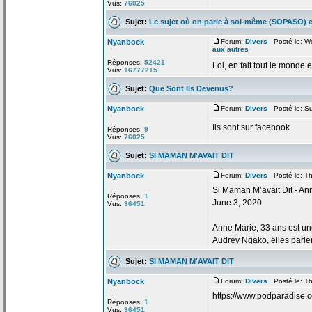
Vus:
76025
Sujet:
Le sujet où on parle à soi-même (SOPASO) e
Nyanbock
Forum:
Divers
Posté le: W
aux autres
Réponses:
52421
Lol, en fait tout le monde e
Vus:
16777215
Sujet:
Que Sont Ils Devenus?
Nyanbock
Forum:
Divers
Posté le: Su
Ils sont sur facebook
Réponses:
9
Vus:
76025
Sujet:
SI MAMAN M'AVAIT DIT
Nyanbock
Forum:
Divers
Posté le: Th
Si Maman M’avait Dit - A
Réponses:
1
June 3, 2020
Vus:
36451
Anne Marie, 33 ans est 
Audrey Ngako, elles parle
Sujet:
SI MAMAN M'AVAIT DIT
Nyanbock
Forum:
Divers
Posté le: Th
https://www.podparadise
Réponses:
1
Vus:
36451