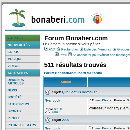
Forum Bonaberi.com
> ACCUEIL
Le Cameroun comme si vous y étiez
NOUVEAUTÉS
FAQ
Rechercher
Liste des Membres
Groupes d
COPOS
Profil
Se connecter pour vérifier ses messages
MUSIQUE
511 résultats trouvés
VIDÉOS
ACTUALITÉS
Forum Bonaberi.com Index du Forum
DERNIERS
Auteur
ARTICLES
NEWS
Sujet:
Que Sont Ils Devenus?
SOCIÉTÉ
Nyanbock
Forum:
Divers
Posté le: Su
FAITS DIVERS
Professeur Moriarty (Samue
Réponses:
9
SPORTS
Vus:
76025
PEOPLE
Sujet:
2026
POTINS DE STARS
Nyanbock
Forum:
Divers
Posté le: Su