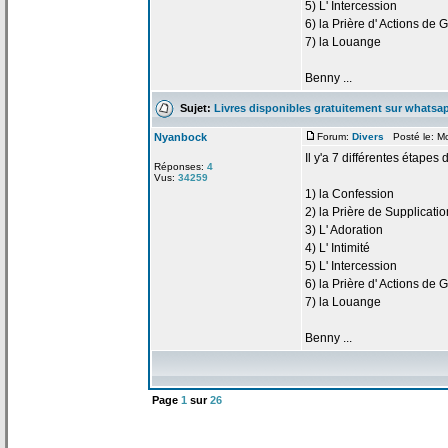
5) L' Intercession
6) la
Prière d' Actions de
G
7) la
Louange
Benny ...
Sujet:
Livres disponibles gratuitement sur whatsa
Nyanbock
Forum:
Divers
Posté le: M
Il y'a
7 différentes étapes 
Réponses:
4
Vus:
34259
1) la
Confession
2) la
Prière de
Supplicatio
3) L' Adoration
4) L' Intimité
5) L' Intercession
6) la
Prière d' Actions de
G
7) la
Louange
Benny ...
Page
1
sur
26