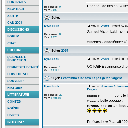
PORTRAITS
Donnons de
nos nouvelles
Réponses:
0
NEW TECH
Vus:
2497
SANTÉ
Sujet:
CAN 2008
Nyanbock
Forum:
Divers
Posté le: Su
DISCUSSIONS
Samuel Victor Iyabi, avec
Réponses:
0
FORUM
Vus:
1871
Sincères Condoléances à 
CHAT
CULTURE
Sujet:
2025
SCIENCES ET
Nyanbock
Forum:
Divers
Posté le: Fr
ÉDUCATION
OCTOBRE s'annonce cha
FEMMES ET BEAUTÉ
Réponses:
1
Vus:
27384
POINT DE VUE
Sujet:
Les femmes ne savent pas gerer l'argent
SOUVENIR
Nyanbock
Forum:
Hommes & Femme
HISTOIRE
l'argent
LITTÉRATURE
Réponses:
26
mama ehhhhhhh donc le fo
Vus:
129519
waaa la
belle époque .
CONTES
revenez tous on continue 
POÉSIE
LIVRES
Prof cest how ? ca fait 100
INITIATIVES