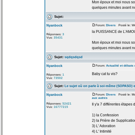
Mon époux et moi nous so
quelques minutes avant no
Sujet:
Nyanbock
Forum:
Divers
Posté le: We
la
PUISSANCE de
L’AMO
Réponses:
3
Vus:
35431
Mon époux et moi nous so
quelques minutes avant no
Sujet:
sqdqsdqsd
Nyanbock
Forum:
Actualité et débats 
Baby cat tu vis?
Réponses:
1
Vus:
73502
Sujet:
Le sujet où on parle à soi-même (SOPASO) e
Nyanbock
Forum:
Divers
Posté le: M
aux autres
Réponses:
52421
Il y'a
7 différentes étapes 
Vus:
16777215
1) la
Confession
2) la
Prière de
Supplicatio
3) L' Adoration
4) L' Intimité