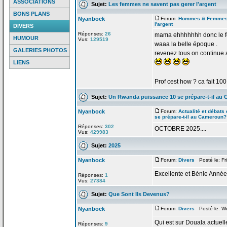
ASSOCIATIONS
Sujet:
Les femmes ne savent pas gerer l'argent
BONS PLANS
Nyanbock
Forum:
Hommes & Femme
l'argent
DIVERS
Réponses:
26
mama ehhhhhhh donc le fo
HUMOUR
Vus:
129519
waaa la
belle époque .
GALERIES PHOTOS
revenez tous on continue 
LIENS
Prof cest how ? ca fait 100
Sujet:
Un Rwanda puissance 10 se prépare-t-il au
Nyanbock
Forum:
Actualité et débats 
se prépare-t-il au Cameroun?
Réponses:
302
OCTOBRE 2025....
Vus:
429983
Sujet:
2025
Nyanbock
Forum:
Divers
Posté le: Fr
Excellente et Bénie Année
Réponses:
1
Vus:
27384
Sujet:
Que Sont Ils Devenus?
Nyanbock
Forum:
Divers
Posté le: W
Qui est sur Douala actuel
Réponses:
9