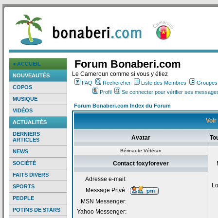
Forum Bonaberi.com
> ACCUEIL
Le Cameroun comme si vous y étiez
NOUVEAUTÉS
FAQ
Rechercher
Liste des Membres
Groupes d
COPOS
Profil
Se connecter pour vérifier ses messages
MUSIQUE
Forum Bonaberi.com Index du Forum
VIDÉOS
Voir
ACTUALITÉS
DERNIERS
Avatar
To
ARTICLES
Bérinaute Vétéran
NEWS
SOCIÉTÉ
Contact foxyforever
FAITS DIVERS
Adresse e-mail:
Lo
SPORTS
Message Privé:
PEOPLE
MSN Messenger:
POTINS DE STARS
Yahoo Messenger: