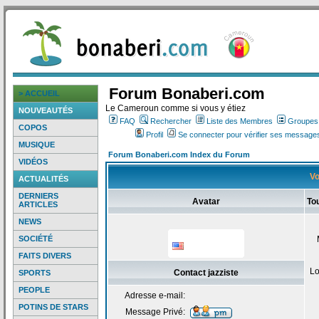
Forum Bonaberi.com
> ACCUEIL
Le Cameroun comme si vous y étiez
NOUVEAUTÉS
FAQ
Rechercher
Liste des Membres
Groupes d
COPOS
Profil
Se connecter pour vérifier ses messages
MUSIQUE
Forum Bonaberi.com Index du Forum
VIDÉOS
Vo
ACTUALITÉS
DERNIERS
Avatar
Tou
ARTICLES
NEWS
SOCIÉTÉ
FAITS DIVERS
Lo
Contact jazziste
SPORTS
PEOPLE
Adresse e-mail:
POTINS DE STARS
Message Privé: