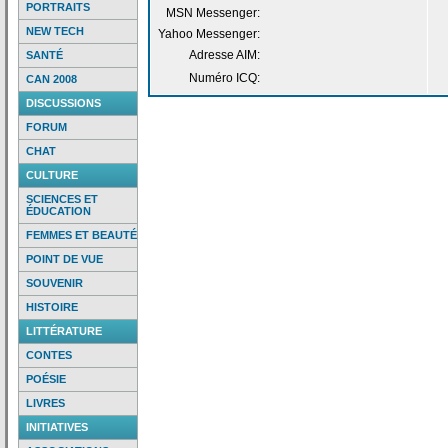
PORTRAITS
MSN Messenger:
NEW TECH
Yahoo Messenger:
Adresse AIM:
SANTÉ
Numéro ICQ:
CAN 2008
DISCUSSIONS
FORUM
CHAT
CULTURE
SCIENCES ET
ÉDUCATION
FEMMES ET BEAUTÉ
POINT DE VUE
SOUVENIR
HISTOIRE
LITTÉRATURE
CONTES
POÉSIE
LIVRES
INITIATIVES