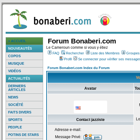
Forum Bonaberi.com
> ACCUEIL
Le Cameroun comme si vous y étiez
NOUVEAUTÉS
FAQ
Rechercher
Liste des Membres
Groupes d
COPOS
Profil
Se connecter pour vérifier ses messages
MUSIQUE
Forum Bonaberi.com Index du Forum
VIDÉOS
Vo
ACTUALITÉS
DERNIERS
Avatar
Tou
ARTICLES
NEWS
SOCIÉTÉ
FAITS DIVERS
Lo
Contact jazziste
SPORTS
PEOPLE
Adresse e-mail:
POTINS DE STARS
Message Privé: