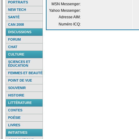
PORTRAITS
MSN Messenger:
NEW TECH
Yahoo Messenger:
Adresse AIM:
SANTÉ
Numéro ICQ:
CAN 2008
DISCUSSIONS
FORUM
CHAT
CULTURE
SCIENCES ET
ÉDUCATION
FEMMES ET BEAUTÉ
POINT DE VUE
SOUVENIR
HISTOIRE
LITTÉRATURE
CONTES
POÉSIE
LIVRES
INITIATIVES