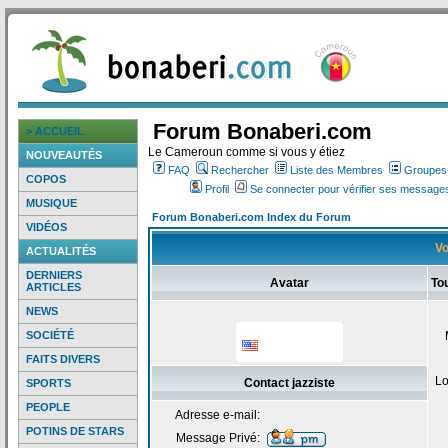
Forum Bonaberi.com
> ACCUEIL
Le Cameroun comme si vous y étiez
NOUVEAUTÉS
FAQ
Rechercher
Liste des Membres
Groupes d
COPOS
Profil
Se connecter pour vérifier ses messages
MUSIQUE
Forum Bonaberi.com Index du Forum
VIDÉOS
Vo
ACTUALITÉS
DERNIERS
Avatar
Tou
ARTICLES
NEWS
SOCIÉTÉ
FAITS DIVERS
Lo
Contact jazziste
SPORTS
PEOPLE
Adresse e-mail:
POTINS DE STARS
Message Privé: