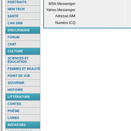
PORTRAITS
MSN Messenger:
NEW TECH
Yahoo Messenger:
Adresse AIM:
SANTÉ
Numéro ICQ:
CAN 2008
DISCUSSIONS
FORUM
CHAT
CULTURE
SCIENCES ET
ÉDUCATION
FEMMES ET BEAUTÉ
POINT DE VUE
SOUVENIR
HISTOIRE
LITTÉRATURE
CONTES
POÉSIE
LIVRES
INITIATIVES