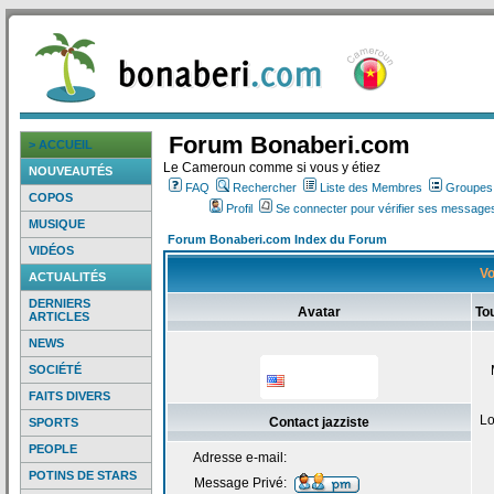
Forum Bonaberi.com
> ACCUEIL
Le Cameroun comme si vous y étiez
NOUVEAUTÉS
FAQ
Rechercher
Liste des Membres
Groupes d
COPOS
Profil
Se connecter pour vérifier ses messages
MUSIQUE
Forum Bonaberi.com Index du Forum
VIDÉOS
Vo
ACTUALITÉS
DERNIERS
Avatar
Tou
ARTICLES
NEWS
SOCIÉTÉ
FAITS DIVERS
Lo
Contact jazziste
SPORTS
PEOPLE
Adresse e-mail:
POTINS DE STARS
Message Privé: