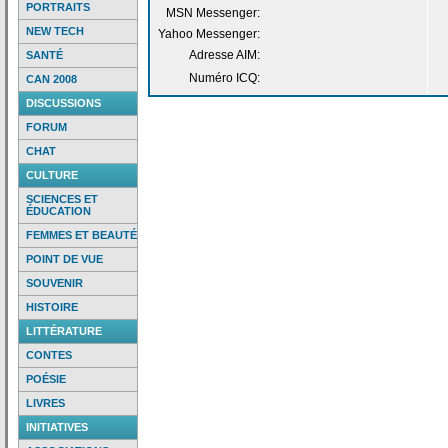
PORTRAITS
MSN Messenger:
NEW TECH
Yahoo Messenger:
Adresse AIM:
SANTÉ
Numéro ICQ:
CAN 2008
DISCUSSIONS
FORUM
CHAT
CULTURE
SCIENCES ET
ÉDUCATION
FEMMES ET BEAUTÉ
POINT DE VUE
SOUVENIR
HISTOIRE
LITTÉRATURE
CONTES
POÉSIE
LIVRES
INITIATIVES