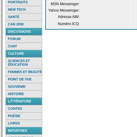
PORTRAITS
MSN Messenger:
NEW TECH
Yahoo Messenger:
Adresse AIM:
SANTÉ
Numéro ICQ:
CAN 2008
DISCUSSIONS
FORUM
CHAT
CULTURE
SCIENCES ET
ÉDUCATION
FEMMES ET BEAUTÉ
POINT DE VUE
SOUVENIR
HISTOIRE
LITTÉRATURE
CONTES
POÉSIE
LIVRES
INITIATIVES