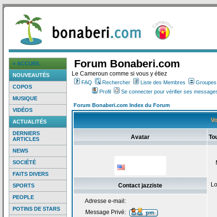
Forum Bonaberi.com
> ACCUEIL
Le Cameroun comme si vous y étiez
NOUVEAUTÉS
FAQ
Rechercher
Liste des Membres
Groupes d
COPOS
Profil
Se connecter pour vérifier ses messages
MUSIQUE
Forum Bonaberi.com Index du Forum
VIDÉOS
Vo
ACTUALITÉS
DERNIERS
Avatar
Tou
ARTICLES
NEWS
SOCIÉTÉ
FAITS DIVERS
Lo
Contact jazziste
SPORTS
PEOPLE
Adresse e-mail:
POTINS DE STARS
Message Privé: