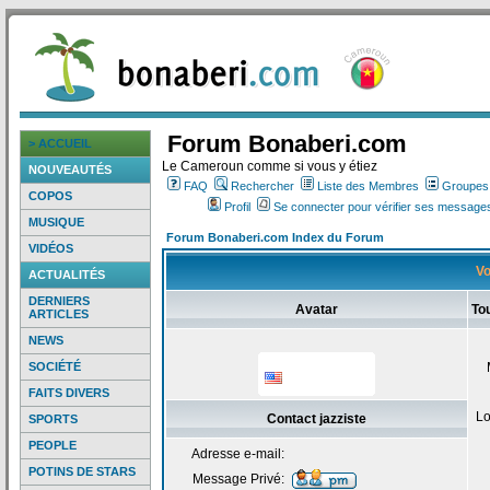
Forum Bonaberi.com
> ACCUEIL
Le Cameroun comme si vous y étiez
NOUVEAUTÉS
FAQ
Rechercher
Liste des Membres
Groupes d
COPOS
Profil
Se connecter pour vérifier ses messages
MUSIQUE
Forum Bonaberi.com Index du Forum
VIDÉOS
Vo
ACTUALITÉS
DERNIERS
Avatar
Tou
ARTICLES
NEWS
SOCIÉTÉ
FAITS DIVERS
Lo
Contact jazziste
SPORTS
PEOPLE
Adresse e-mail:
POTINS DE STARS
Message Privé: