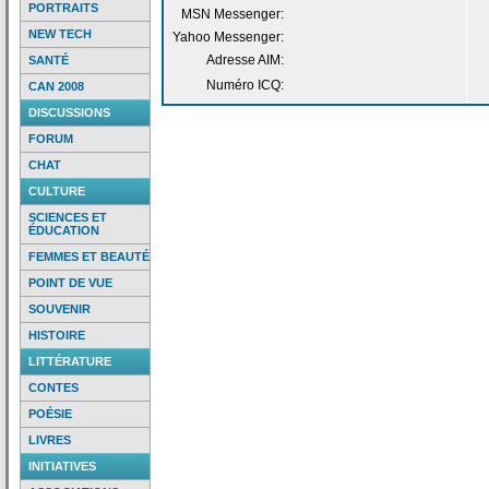
PORTRAITS
MSN Messenger:
NEW TECH
Yahoo Messenger:
Adresse AIM:
SANTÉ
Numéro ICQ:
CAN 2008
DISCUSSIONS
FORUM
CHAT
CULTURE
SCIENCES ET
ÉDUCATION
FEMMES ET BEAUTÉ
POINT DE VUE
SOUVENIR
HISTOIRE
LITTÉRATURE
CONTES
POÉSIE
LIVRES
INITIATIVES