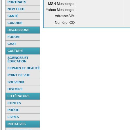
PORTRAITS
MSN Messenger:
NEW TECH
Yahoo Messenger:
Adresse AIM:
SANTÉ
Numéro ICQ:
CAN 2008
DISCUSSIONS
FORUM
CHAT
CULTURE
SCIENCES ET
ÉDUCATION
FEMMES ET BEAUTÉ
POINT DE VUE
SOUVENIR
HISTOIRE
LITTÉRATURE
CONTES
POÉSIE
LIVRES
INITIATIVES