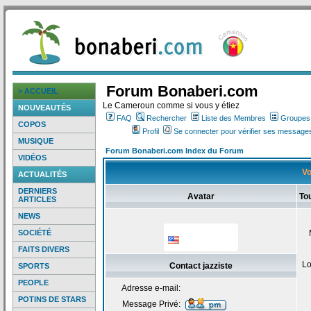
Forum Bonaberi.com
> ACCUEIL
Le Cameroun comme si vous y étiez
NOUVEAUTÉS
FAQ
Rechercher
Liste des Membres
Groupes d
COPOS
Profil
Se connecter pour vérifier ses messages
MUSIQUE
Forum Bonaberi.com Index du Forum
VIDÉOS
Vo
ACTUALITÉS
DERNIERS
Avatar
Tou
ARTICLES
NEWS
SOCIÉTÉ
FAITS DIVERS
Lo
Contact jazziste
SPORTS
PEOPLE
Adresse e-mail:
POTINS DE STARS
Message Privé: