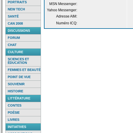
PORTRAITS
MSN Messenger:
NEW TECH
Yahoo Messenger:
Adresse AIM:
SANTÉ
Numéro ICQ:
CAN 2008
DISCUSSIONS
FORUM
CHAT
CULTURE
SCIENCES ET
ÉDUCATION
FEMMES ET BEAUTÉ
POINT DE VUE
SOUVENIR
HISTOIRE
LITTÉRATURE
CONTES
POÉSIE
LIVRES
INITIATIVES