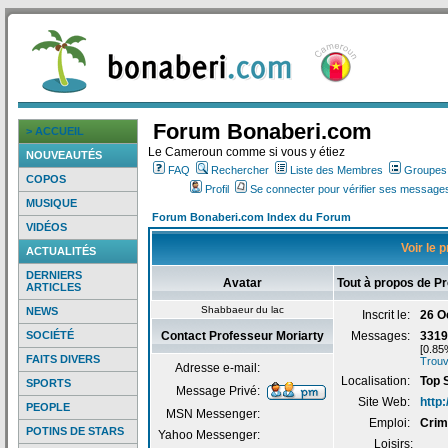
Forum Bonaberi.com
> ACCUEIL
Le Cameroun comme si vous y étiez
NOUVEAUTÉS
FAQ
Rechercher
Liste des Membres
Groupes d
COPOS
Profil
Se connecter pour vérifier ses messages
MUSIQUE
Forum Bonaberi.com Index du Forum
VIDÉOS
Voir le 
ACTUALITÉS
DERNIERS
Avatar
Tout à propos de P
ARTICLES
Shabbaeur du lac
NEWS
Inscrit le:
26 O
SOCIÉTÉ
Contact Professeur Moriarty
Messages:
3319
[0.85
FAITS DIVERS
Trouv
Adresse e-mail:
Localisation:
Top 
SPORTS
Message Privé:
Site Web:
http
PEOPLE
MSN Messenger:
Emploi:
Crim
POTINS DE STARS
Yahoo Messenger:
Loisirs: