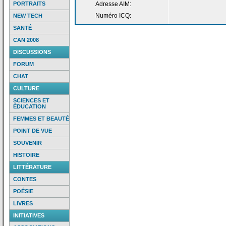
PORTRAITS
Adresse AIM:
Numéro ICQ:
NEW TECH
SANTÉ
CAN 2008
DISCUSSIONS
FORUM
CHAT
CULTURE
SCIENCES ET
ÉDUCATION
FEMMES ET BEAUTÉ
POINT DE VUE
SOUVENIR
HISTOIRE
LITTÉRATURE
CONTES
POÉSIE
LIVRES
INITIATIVES