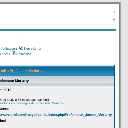
'utilisateurs
S'enregistrer
 privés
Connexion
profil :: Professeur Moriarty
rofesseur Moriarty
ct 2010
% du total / 0.58 messages par jour]
er tous les messages de Professeur Moriarty
Secret
://www.sshf.com/encyclopedia/index.php/Professeur_James_Moriarty
inel