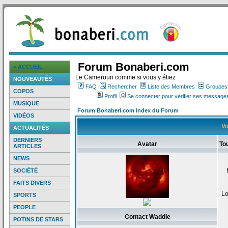
Forum Bonaberi.com
> ACCUEIL
Le Cameroun comme si vous y étiez
NOUVEAUTÉS
FAQ
Rechercher
Liste des Membres
Groupes d
COPOS
Profil
Se connecter pour vérifier ses messages
MUSIQUE
Forum Bonaberi.com Index du Forum
VIDÉOS
Vo
ACTUALITÉS
DERNIERS
Avatar
To
ARTICLES
NEWS
SOCIÉTÉ
FAITS DIVERS
Lo
SPORTS
PEOPLE
Contact Waddle
POTINS DE STARS