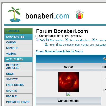
Forum Bonaberi.com
> ACCUEIL
Le Cameroun comme si vous y étiez
NOUVEAUTÉS
FAQ
Rechercher
Liste des Membres
Groupes d
COPOS
Profil
Se connecter pour vérifier ses messages
MUSIQUE
Forum Bonaberi.com Index du Forum
VIDÉOS
Vo
ACTUALITÉS
DERNIERS
Avatar
To
ARTICLES
NEWS
SOCIÉTÉ
FAITS DIVERS
Lo
SPORTS
PEOPLE
Contact Waddle
POTINS DE STARS