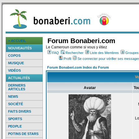
Forum Bonaberi.com
> ACCUEIL
Le Cameroun comme si vous y étiez
NOUVEAUTÉS
FAQ
Rechercher
Liste des Membres
Groupes d
COPOS
Profil
Se connecter pour vérifier ses messages
MUSIQUE
Forum Bonaberi.com Index du Forum
VIDÉOS
Vo
ACTUALITÉS
DERNIERS
Avatar
To
ARTICLES
NEWS
SOCIÉTÉ
FAITS DIVERS
Lo
SPORTS
PEOPLE
POTINS DE STARS