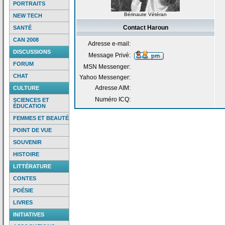
PORTRAITS
Bérinaute Vétéran
NEW TECH
Contact Haroun
SANTÉ
CAN 2008
Adresse e-mail:
DISCUSSIONS
Message Privé:
FORUM
MSN Messenger:
CHAT
Yahoo Messenger:
Adresse AIM:
CULTURE
Numéro ICQ:
SCIENCES ET
ÉDUCATION
FEMMES ET BEAUTÉ
POINT DE VUE
SOUVENIR
HISTOIRE
LITTÉRATURE
CONTES
POÉSIE
LIVRES
INITIATIVES