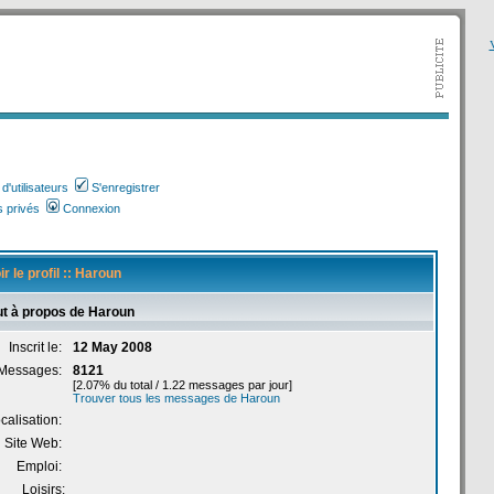
V
'utilisateurs
S'enregistrer
 privés
Connexion
ir le profil :: Haroun
ut à propos de Haroun
Inscrit le:
12 May 2008
Messages:
8121
[2.07% du total / 1.22 messages par jour]
Trouver tous les messages de Haroun
calisation:
Site Web:
Emploi:
Loisirs: