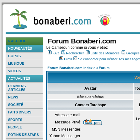
Forum Bonaberi.com
> ACCUEIL
Le Cameroun comme si vous y étiez
NOUVEAUTÉS
FAQ
Rechercher
Liste des Membres
Groupes d
COPOS
Profil
Se connecter pour vérifier ses messages
MUSIQUE
Forum Bonaberi.com Index du Forum
VIDÉOS
Voi
ACTUALITÉS
DERNIERS
Avatar
To
ARTICLES
Bérinaute Vétéran
NEWS
SOCIÉTÉ
Contact Tatchape
FAITS DIVERS
Adresse e-mail:
Lo
SPORTS
Message Privé:
PEOPLE
MSN Messenger:
POTINS DE STARS
Yahoo Messenger: