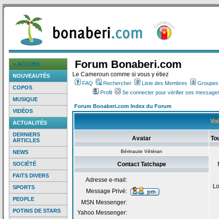
Forum Bonaberi.com
> ACCUEIL
Le Cameroun comme si vous y étiez
NOUVEAUTÉS
FAQ
Rechercher
Liste des Membres
Groupes d
COPOS
Profil
Se connecter pour vérifier ses messages
MUSIQUE
Forum Bonaberi.com Index du Forum
VIDÉOS
Voi
ACTUALITÉS
DERNIERS
Avatar
To
ARTICLES
Bérinaute Vétéran
NEWS
SOCIÉTÉ
Contact Tatchape
FAITS DIVERS
Adresse e-mail:
Lo
SPORTS
Message Privé:
PEOPLE
MSN Messenger:
POTINS DE STARS
Yahoo Messenger: