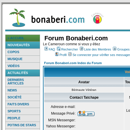
Forum Bonaberi.com
> ACCUEIL
Le Cameroun comme si vous y étiez
NOUVEAUTÉS
FAQ
Rechercher
Liste des Membres
Groupes d
COPOS
Profil
Se connecter pour vérifier ses messages
MUSIQUE
Forum Bonaberi.com Index du Forum
VIDÉOS
Voi
ACTUALITÉS
DERNIERS
Avatar
To
ARTICLES
Bérinaute Vétéran
NEWS
SOCIÉTÉ
Contact Tatchape
FAITS DIVERS
Adresse e-mail:
Lo
SPORTS
Message Privé:
PEOPLE
MSN Messenger:
POTINS DE STARS
Yahoo Messenger: