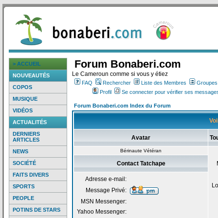
Forum Bonaberi.com
> ACCUEIL
Le Cameroun comme si vous y étiez
NOUVEAUTÉS
FAQ
Rechercher
Liste des Membres
Groupes d
COPOS
Profil
Se connecter pour vérifier ses messages
MUSIQUE
Forum Bonaberi.com Index du Forum
VIDÉOS
Voi
ACTUALITÉS
DERNIERS
Avatar
To
ARTICLES
Bérinaute Vétéran
NEWS
SOCIÉTÉ
Contact Tatchape
FAITS DIVERS
Adresse e-mail:
Lo
SPORTS
Message Privé:
PEOPLE
MSN Messenger:
POTINS DE STARS
Yahoo Messenger: