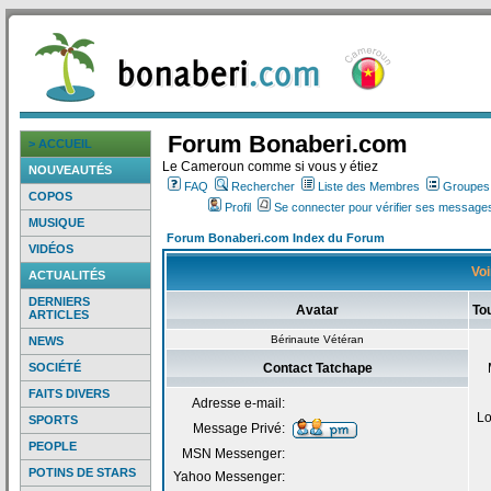
Forum Bonaberi.com
> ACCUEIL
Le Cameroun comme si vous y étiez
NOUVEAUTÉS
FAQ
Rechercher
Liste des Membres
Groupes d
COPOS
Profil
Se connecter pour vérifier ses messages
MUSIQUE
Forum Bonaberi.com Index du Forum
VIDÉOS
Voi
ACTUALITÉS
DERNIERS
Avatar
To
ARTICLES
Bérinaute Vétéran
NEWS
SOCIÉTÉ
Contact Tatchape
FAITS DIVERS
Adresse e-mail:
Lo
SPORTS
Message Privé:
PEOPLE
MSN Messenger:
POTINS DE STARS
Yahoo Messenger: