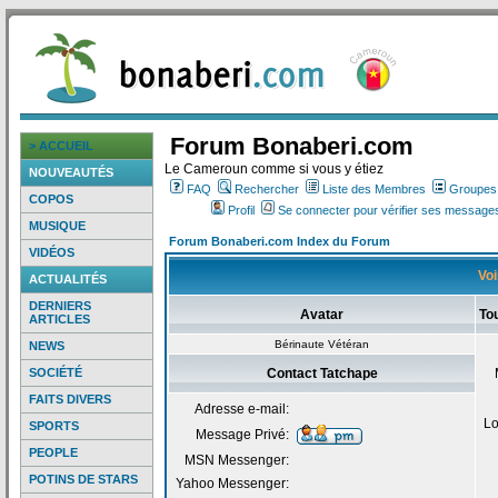
Forum Bonaberi.com
> ACCUEIL
Le Cameroun comme si vous y étiez
NOUVEAUTÉS
FAQ
Rechercher
Liste des Membres
Groupes d
COPOS
Profil
Se connecter pour vérifier ses messages
MUSIQUE
Forum Bonaberi.com Index du Forum
VIDÉOS
Voi
ACTUALITÉS
DERNIERS
Avatar
To
ARTICLES
Bérinaute Vétéran
NEWS
SOCIÉTÉ
Contact Tatchape
FAITS DIVERS
Adresse e-mail:
Lo
SPORTS
Message Privé:
PEOPLE
MSN Messenger:
POTINS DE STARS
Yahoo Messenger: