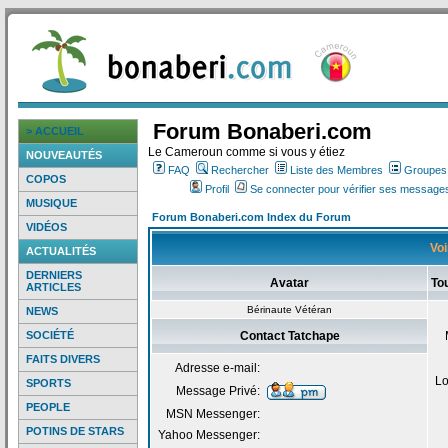
Forum Bonaberi.com
> ACCUEIL
Le Cameroun comme si vous y étiez
NOUVEAUTÉS
FAQ
Rechercher
Liste des Membres
Groupes d
COPOS
Profil
Se connecter pour vérifier ses messages
MUSIQUE
Forum Bonaberi.com Index du Forum
VIDÉOS
Voi
ACTUALITÉS
DERNIERS
Avatar
To
ARTICLES
Bérinaute Vétéran
NEWS
SOCIÉTÉ
Contact Tatchape
FAITS DIVERS
Adresse e-mail:
Lo
SPORTS
Message Privé:
PEOPLE
MSN Messenger:
POTINS DE STARS
Yahoo Messenger: