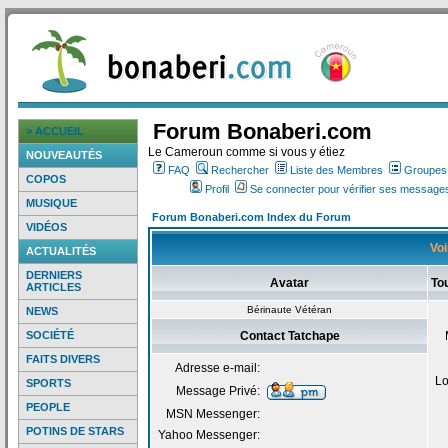
Forum Bonaberi.com
> ACCUEIL
Le Cameroun comme si vous y étiez
NOUVEAUTÉS
FAQ
Rechercher
Liste des Membres
Groupes d
COPOS
Profil
Se connecter pour vérifier ses messages
MUSIQUE
Forum Bonaberi.com Index du Forum
VIDÉOS
Voi
ACTUALITÉS
DERNIERS
Avatar
To
ARTICLES
Bérinaute Vétéran
NEWS
SOCIÉTÉ
Contact Tatchape
FAITS DIVERS
Adresse e-mail:
Lo
SPORTS
Message Privé:
PEOPLE
MSN Messenger:
POTINS DE STARS
Yahoo Messenger: