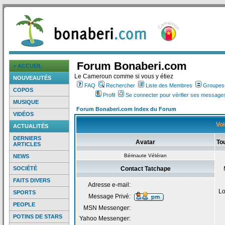
Forum Bonaberi.com
> ACCUEIL
Le Cameroun comme si vous y étiez
NOUVEAUTÉS
FAQ
Rechercher
Liste des Membres
Groupes d
COPOS
Profil
Se connecter pour vérifier ses messages
MUSIQUE
Forum Bonaberi.com Index du Forum
VIDÉOS
Voi
ACTUALITÉS
DERNIERS
Avatar
To
ARTICLES
Bérinaute Vétéran
NEWS
SOCIÉTÉ
Contact Tatchape
FAITS DIVERS
Adresse e-mail:
Lo
SPORTS
Message Privé:
PEOPLE
MSN Messenger:
POTINS DE STARS
Yahoo Messenger: