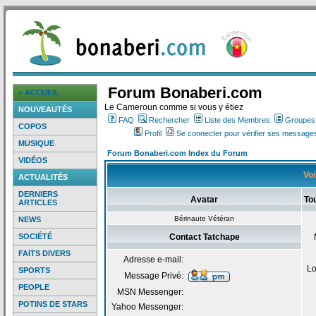
Forum Bonaberi.com
> ACCUEIL
Le Cameroun comme si vous y étiez
NOUVEAUTÉS
FAQ
Rechercher
Liste des Membres
Groupes d
COPOS
Profil
Se connecter pour vérifier ses messages
MUSIQUE
Forum Bonaberi.com Index du Forum
VIDÉOS
Voi
ACTUALITÉS
DERNIERS
Avatar
To
ARTICLES
Bérinaute Vétéran
NEWS
SOCIÉTÉ
Contact Tatchape
FAITS DIVERS
Adresse e-mail:
Lo
SPORTS
Message Privé:
PEOPLE
MSN Messenger:
POTINS DE STARS
Yahoo Messenger: