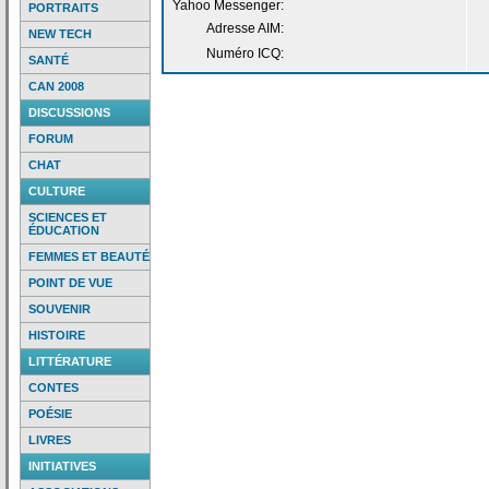
Yahoo Messenger:
PORTRAITS
Adresse AIM:
NEW TECH
Numéro ICQ:
SANTÉ
CAN 2008
DISCUSSIONS
FORUM
CHAT
CULTURE
SCIENCES ET
ÉDUCATION
FEMMES ET BEAUTÉ
POINT DE VUE
SOUVENIR
HISTOIRE
LITTÉRATURE
CONTES
POÉSIE
LIVRES
INITIATIVES