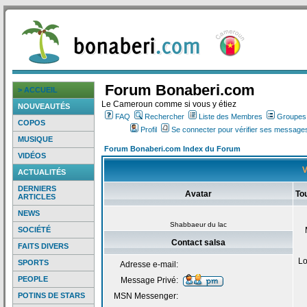
Forum Bonaberi.com
> ACCUEIL
Le Cameroun comme si vous y étiez
NOUVEAUTÉS
FAQ
Rechercher
Liste des Membres
Groupes d
COPOS
Profil
Se connecter pour vérifier ses messages
MUSIQUE
Forum Bonaberi.com Index du Forum
VIDÉOS
V
ACTUALITÉS
DERNIERS
Avatar
To
ARTICLES
NEWS
Shabbaeur du lac
SOCIÉTÉ
Contact salsa
FAITS DIVERS
Lo
SPORTS
Adresse e-mail:
PEOPLE
Message Privé:
POTINS DE STARS
MSN Messenger: