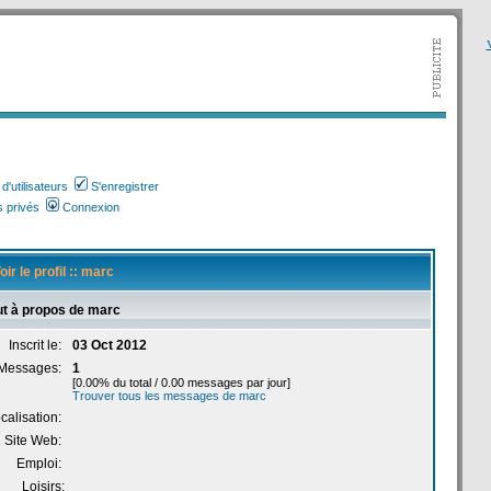
V
'utilisateurs
S'enregistrer
 privés
Connexion
oir le profil :: marc
ut à propos de marc
Inscrit le:
03 Oct 2012
Messages:
1
[0.00% du total / 0.00 messages par jour]
Trouver tous les messages de marc
calisation:
Site Web:
Emploi:
Loisirs: