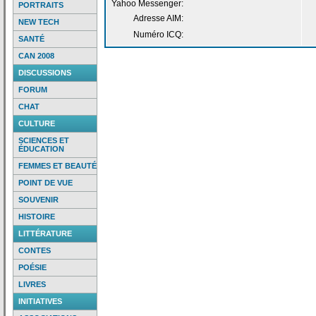
Yahoo Messenger:
PORTRAITS
Adresse AIM:
NEW TECH
Numéro ICQ:
SANTÉ
CAN 2008
DISCUSSIONS
FORUM
CHAT
CULTURE
SCIENCES ET
ÉDUCATION
FEMMES ET BEAUTÉ
POINT DE VUE
SOUVENIR
HISTOIRE
LITTÉRATURE
CONTES
POÉSIE
LIVRES
INITIATIVES