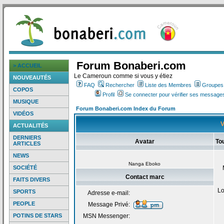
Forum Bonaberi.com
> ACCUEIL
Le Cameroun comme si vous y étiez
NOUVEAUTÉS
FAQ
Rechercher
Liste des Membres
Groupes d
COPOS
Profil
Se connecter pour vérifier ses messages
MUSIQUE
Forum Bonaberi.com Index du Forum
VIDÉOS
V
ACTUALITÉS
DERNIERS
Avatar
To
ARTICLES
NEWS
Nanga Eboko
SOCIÉTÉ
Contact marc
FAITS DIVERS
Lo
SPORTS
Adresse e-mail:
PEOPLE
Message Privé:
POTINS DE STARS
MSN Messenger: