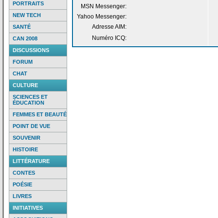
PORTRAITS
MSN Messenger:
NEW TECH
Yahoo Messenger:
Adresse AIM:
SANTÉ
Numéro ICQ:
CAN 2008
DISCUSSIONS
FORUM
CHAT
CULTURE
SCIENCES ET
ÉDUCATION
FEMMES ET BEAUTÉ
POINT DE VUE
SOUVENIR
HISTOIRE
LITTÉRATURE
CONTES
POÉSIE
LIVRES
INITIATIVES