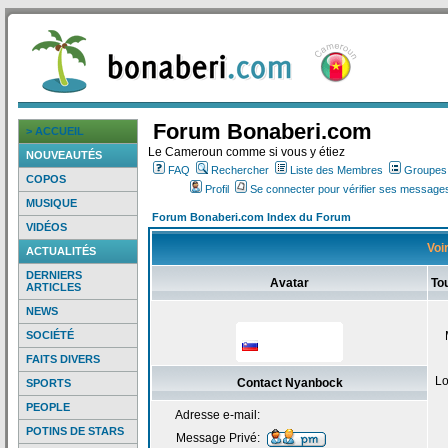
Forum Bonaberi.com
> ACCUEIL
Le Cameroun comme si vous y étiez
NOUVEAUTÉS
FAQ
Rechercher
Liste des Membres
Groupes d
COPOS
Profil
Se connecter pour vérifier ses messages
MUSIQUE
Forum Bonaberi.com Index du Forum
VIDÉOS
Voi
ACTUALITÉS
DERNIERS
Avatar
To
ARTICLES
NEWS
SOCIÉTÉ
FAITS DIVERS
Lo
Contact Nyanbock
SPORTS
PEOPLE
Adresse e-mail:
POTINS DE STARS
Message Privé: