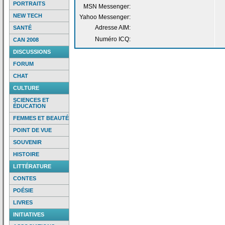
PORTRAITS
MSN Messenger:
NEW TECH
Yahoo Messenger:
Adresse AIM:
SANTÉ
Numéro ICQ:
CAN 2008
DISCUSSIONS
FORUM
CHAT
CULTURE
SCIENCES ET
ÉDUCATION
FEMMES ET BEAUTÉ
POINT DE VUE
SOUVENIR
HISTOIRE
LITTÉRATURE
CONTES
POÉSIE
LIVRES
INITIATIVES