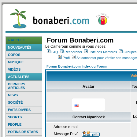
Forum Bonaberi.com
> ACCUEIL
Le Cameroun comme si vous y étiez
NOUVEAUTÉS
FAQ
Rechercher
Liste des Membres
Groupes d
COPOS
Profil
Se connecter pour vérifier ses messages
MUSIQUE
Forum Bonaberi.com Index du Forum
VIDÉOS
Voi
ACTUALITÉS
DERNIERS
Avatar
To
ARTICLES
NEWS
SOCIÉTÉ
FAITS DIVERS
Lo
Contact Nyanbock
SPORTS
PEOPLE
Adresse e-mail:
POTINS DE STARS
Message Privé: