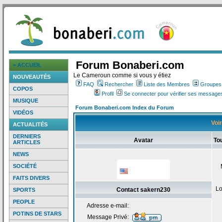
Forum Bonaberi.com
> ACCUEIL
Le Cameroun comme si vous y étiez
NOUVEAUTÉS
FAQ
Rechercher
Liste des Membres
Groupes d
COPOS
Profil
Se connecter pour vérifier ses messages
MUSIQUE
Forum Bonaberi.com Index du Forum
VIDÉOS
Voir
ACTUALITÉS
DERNIERS
Avatar
To
ARTICLES
NEWS
SOCIÉTÉ
FAITS DIVERS
Lo
Contact sakern230
SPORTS
PEOPLE
Adresse e-mail:
POTINS DE STARS
Message Privé: