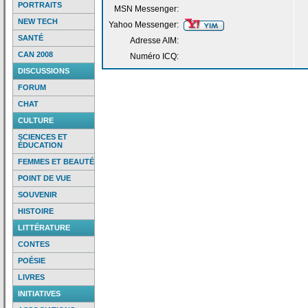
PORTRAITS
MSN Messenger:
NEW TECH
Yahoo Messenger:
SANTÉ
Adresse AIM:
CAN 2008
Numéro ICQ:
DISCUSSIONS
FORUM
CHAT
CULTURE
SCIENCES ET
ÉDUCATION
FEMMES ET BEAUTÉ
POINT DE VUE
SOUVENIR
HISTOIRE
LITTÉRATURE
CONTES
POÉSIE
LIVRES
INITIATIVES