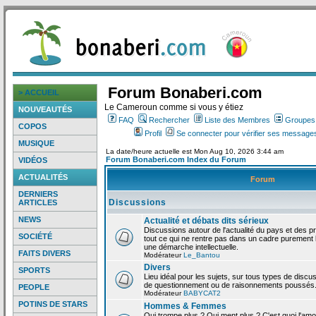
Forum Bonaberi.com
> ACCUEIL
Le Cameroun comme si vous y étiez
NOUVEAUTÉS
FAQ
Rechercher
Liste des Membres
Groupes d
COPOS
Profil
Se connecter pour vérifier ses messages
MUSIQUE
La date/heure actuelle est Mon Aug 10, 2026 3:44 am
Forum Bonaberi.com Index du Forum
VIDÉOS
ACTUALITÉS
Forum
DERNIERS
Discussions
ARTICLES
NEWS
Actualité et débats dits sérieux
Discussions autour de l'actualité du pays et des p
SOCIÉTÉ
tout ce qui ne rentre pas dans un cadre purement l
une démarche intellectuelle.
FAITS DIVERS
Modérateur
Le_Bantou
Divers
SPORTS
Lieu idéal pour les sujets, sur tous types de discus
de questionnement ou de raisonnements poussés
PEOPLE
Modérateur
BABYCAT2
POTINS DE STARS
Hommes & Femmes
Qui trompe plus ? Qui ment plus ? C'est quoi l'am