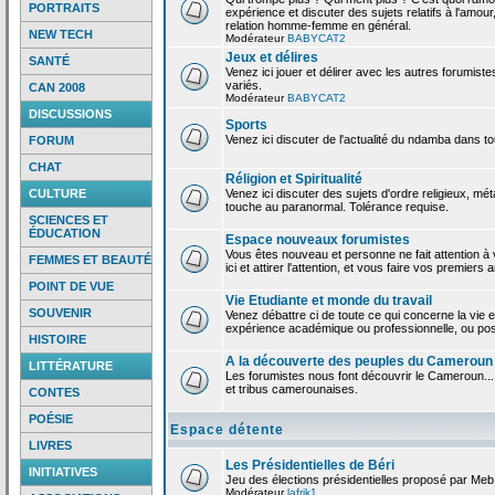
PORTRAITS
expérience et discuter des sujets relatifs à l'amour,
relation homme-femme en général.
NEW TECH
Modérateur
BABYCAT2
Jeux et délires
SANTÉ
Venez ici jouer et délirer avec les autres forumiste
variés.
CAN 2008
Modérateur
BABYCAT2
DISCUSSIONS
Sports
Venez ici discuter de l'actualité du ndamba dans to
FORUM
CHAT
Réligion et Spiritualité
CULTURE
Venez ici discuter des sujets d'ordre religieux, mé
touche au paranormal. Tolérance requise.
SCIENCES ET
ÉDUCATION
Espace nouveaux forumistes
Vous êtes nouveau et personne ne fait attention 
FEMMES ET BEAUTÉ
ici et attirer l'attention, et vous faire vos premiers 
POINT DE VUE
Vie Etudiante et monde du travail
SOUVENIR
Venez débattre ci de toute ce qui concerne la vie e
expérience académique ou professionnelle, ou po
HISTOIRE
A la découverte des peuples du Cameroun
LITTÉRATURE
Les forumistes nous font découvrir le Cameroun...
et tribus camerounaises.
CONTES
POÉSIE
Espace détente
LIVRES
Les Présidentielles de Béri
INITIATIVES
Jeu des élections présidentielles proposé par Meb
Modérateur
lafrik1