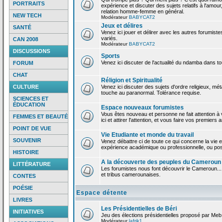
PORTRAITS
expérience et discuter des sujets relatifs à l'amour,
relation homme-femme en général.
NEW TECH
Modérateur
BABYCAT2
Jeux et délires
SANTÉ
Venez ici jouer et délirer avec les autres forumiste
variés.
CAN 2008
Modérateur
BABYCAT2
DISCUSSIONS
Sports
Venez ici discuter de l'actualité du ndamba dans to
FORUM
CHAT
Réligion et Spiritualité
CULTURE
Venez ici discuter des sujets d'ordre religieux, mé
touche au paranormal. Tolérance requise.
SCIENCES ET
ÉDUCATION
Espace nouveaux forumistes
Vous êtes nouveau et personne ne fait attention 
FEMMES ET BEAUTÉ
ici et attirer l'attention, et vous faire vos premiers 
POINT DE VUE
Vie Etudiante et monde du travail
SOUVENIR
Venez débattre ci de toute ce qui concerne la vie e
expérience académique ou professionnelle, ou po
HISTOIRE
A la découverte des peuples du Cameroun
LITTÉRATURE
Les forumistes nous font découvrir le Cameroun...
et tribus camerounaises.
CONTES
POÉSIE
Espace détente
LIVRES
Les Présidentielles de Béri
INITIATIVES
Jeu des élections présidentielles proposé par Meb
Modérateur
lafrik1