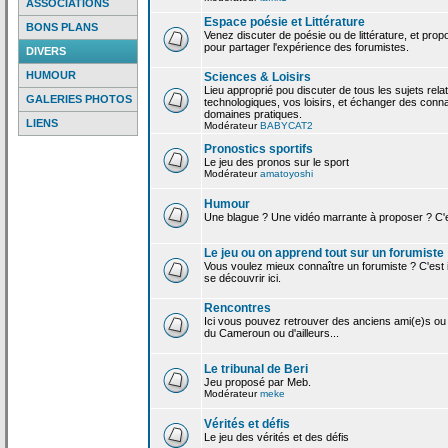
ASSOCIATIONS
Espace poésie et Littérature
BONS PLANS
Venez discuter de poésie ou de littérature, et pro
pour partager l'expérience des forumistes.
DIVERS
HUMOUR
Sciences & Loisirs
Lieu approprié pou discuter de tous les sujets rela
GALERIES PHOTOS
technologiques, vos loisirs, et échanger des conn
domaines pratiques.
LIENS
Modérateur
BABYCAT2
Pronostics sportifs
Le jeu des pronos sur le sport
Modérateur
amatoyoshi
Humour
Une blague ? Une vidéo marrante à proposer ? C'est
Le jeu ou on apprend tout sur un forumiste
Vous voulez mieux connaître un forumiste ? C'est ic
se découvrir ici.
Rencontres
Ici vous pouvez retrouver des anciens ami(e)s ou
du Cameroun ou d'ailleurs...
Le tribunal de Beri
Jeu proposé par Meb.
Modérateur
meke
Vérités et défis
Le jeu des vérités et des défis