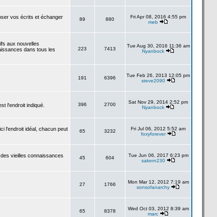
poser vos écrits et échanger
Fri Apr 08, 2016 4:55 pm
89
880
meb
tifs aux nouvelles
Tue Aug 30, 2016 11:36 am
223
7413
aissances dans tous les
Nyanbock
Tue Feb 26, 2013 12:05 pm
191
6396
steve2090
Sat Nov 29, 2014 2:52 pm
396
2700
 l'endroit indiqué.
Nyanbock
i l'endroit idéal, chacun peut
Fri Jul 06, 2012 5:52 am
65
3232
foxyforever
 des vieilles connaissances
Tue Jun 06, 2017 6:23 pm
45
604
sakern230
Mon Mar 12, 2012 7:19 am
27
1766
sonsofanarchy
Wed Oct 03, 2012 8:39 am
65
8378
marc