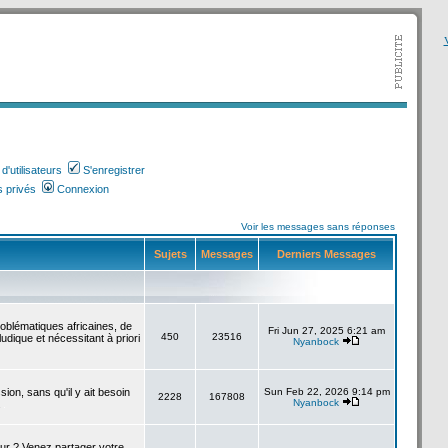
V
'utilisateurs
S'enregistrer
 privés
Connexion
Voir les messages sans réponses
Sujets
Messages
Derniers Messages
roblématiques africaines, de
Fri Jun 27, 2025 6:21 am
450
23516
udique et nécessitant à priori
Nyanbock
sion, sans qu'il y ait besoin
Sun Feb 22, 2026 9:14 pm
2228
167808
Nyanbock
.
our ? Venez partager votre