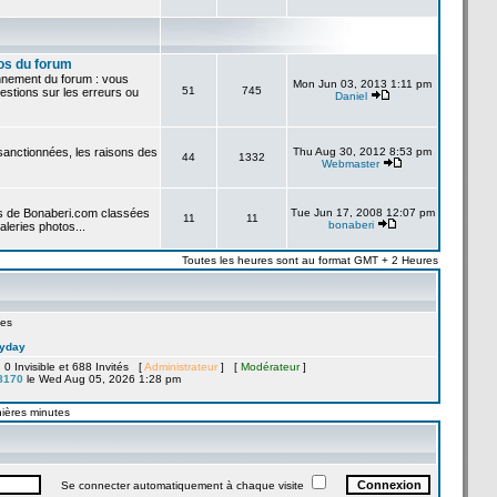
os du forum
onnement du forum : vous
Mon Jun 03, 2013 1:11 pm
51
745
stions sur les erreurs ou
Daniel
 sanctionnées, les raisons des
Thu Aug 30, 2012 8:53 pm
44
1332
Webmaster
es de Bonaberi.com classées
Tue Jun 17, 2008 12:07 pm
11
11
bonaberi
aleries photos...
Toutes les heures sont au format GMT + 2 Heures
es
yday
, 0 Invisible et 688 Invités [
Administrateur
] [
Modérateur
]
8170
le Wed Aug 05, 2026 1:28 pm
nières minutes
Se connecter automatiquement à chaque visite