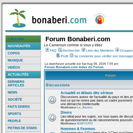
Forum Bonaberi.com
> ACCUEIL
Le Cameroun comme si vous y étiez
NOUVEAUTÉS
FAQ
Rechercher
Liste des Membres
Groupes d
COPOS
Profil
Se connecter pour vérifier ses messages
MUSIQUE
La date/heure actuelle est Sat Aug 08, 2026 7:05 pm
Forum Bonaberi.com Index du Forum
VIDÉOS
ACTUALITÉS
Forum
DERNIERS
Discussions
ARTICLES
NEWS
Actualité et débats dits sérieux
Discussions autour de l'actualité du pays et des p
SOCIÉTÉ
tout ce qui ne rentre pas dans un cadre purement l
une démarche intellectuelle.
FAITS DIVERS
Modérateur
Le_Bantou
Divers
SPORTS
Lieu idéal pour les sujets, sur tous types de discus
de questionnement ou de raisonnements poussés
PEOPLE
Modérateur
BABYCAT2
POTINS DE STARS
Hommes & Femmes
Qui trompe plus ? Qui ment plus ? C'est quoi l'am