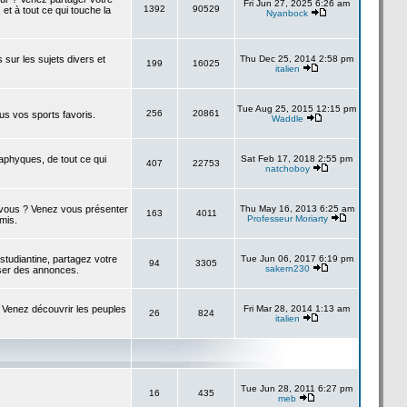
Fri Jun 27, 2025 6:26 am
1392
90529
 et à tout ce qui touche la
Nyanbock
s sur les sujets divers et
Thu Dec 25, 2014 2:58 pm
199
16025
italien
Tue Aug 25, 2015 12:15 pm
256
20861
us vos sports favoris.
Waddle
taphyques, de tout ce qui
Sat Feb 17, 2018 2:55 pm
407
22753
natchoboy
à vous ? Venez vous présenter
Thu May 16, 2013 6:25 am
163
4011
Professeur Moriarty
amis.
studiantine, partagez votre
Tue Jun 06, 2017 6:19 pm
94
3305
sakern230
ser des annonces.
 Venez découvrir les peuples
Fri Mar 28, 2014 1:13 am
26
824
italien
Tue Jun 28, 2011 6:27 pm
16
435
meb