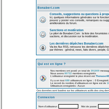
Bonaberi.com
Conseils, suggestions ou questions à prop
Ici, quelques informations générales sur le foncti
pouvez y poster vos conseils, remarques ou sugge
améliorations du forum.
Sanctions et modération
Le pilori de Bonaberi.Com : la liste des forumistes
sactions, et discussion sur la modération.
Les dernières dépèches Bonaberi.com
Via les flux RSS, retrouvez les dernières dépèch
par thèmes : général, news, faits divers, people, G
Qui est en ligne ?
Nos membres ont posté un total de
391809
messag
Nous avons
80732
membres enregistrés
L'utilisateur enregistré le plus récent est
ThonaserM
Il y a en tout
688
utilisateurs en ligne :: 0 Enregistré
Le record du nombre d'utilisateurs en ligne est de
1
Utilisateurs enregistrés : Aucun
Ces données sont basées sur les utilisateurs actifs des cinq der
Connexion
Nom d'utilisateur:
Mot de passe: