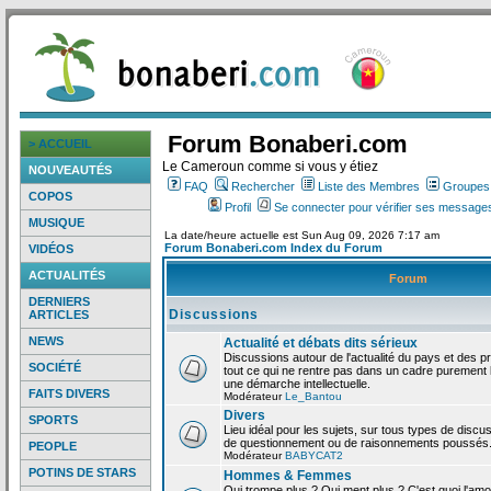
Forum Bonaberi.com
> ACCUEIL
Le Cameroun comme si vous y étiez
NOUVEAUTÉS
FAQ
Rechercher
Liste des Membres
Groupes d
COPOS
Profil
Se connecter pour vérifier ses messages
MUSIQUE
La date/heure actuelle est Sun Aug 09, 2026 7:17 am
Forum Bonaberi.com Index du Forum
VIDÉOS
ACTUALITÉS
Forum
DERNIERS
Discussions
ARTICLES
NEWS
Actualité et débats dits sérieux
Discussions autour de l'actualité du pays et des p
SOCIÉTÉ
tout ce qui ne rentre pas dans un cadre purement l
une démarche intellectuelle.
FAITS DIVERS
Modérateur
Le_Bantou
Divers
SPORTS
Lieu idéal pour les sujets, sur tous types de discus
de questionnement ou de raisonnements poussés
PEOPLE
Modérateur
BABYCAT2
POTINS DE STARS
Hommes & Femmes
Qui trompe plus ? Qui ment plus ? C'est quoi l'am