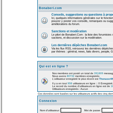
Bonaberi.com
Conseils, suggestions ou questions à prop
Ici, quelques informations générales sur le foncti
pouvez y poster vos conseils, remarques ou sugge
améliorations du forum.
Sanctions et modération
Le pilori de Bonaberi.Com : la liste des forumistes
sactions, et discussion sur la modération.
Les dernières dépèches Bonaberi.com
Via les flux RSS, retrouvez les dernières dépèch
par thèmes : général, news, faits divers, people, G
Qui est en ligne ?
Nos membres ont posté un total de
391809
messag
Nous avons
80732
membres enregistrés
L'utilisateur enregistré le plus récent est
ThonaserM
Il y a en tout
958
utilisateurs en ligne :: 0 Enregistré
Le record du nombre d'utilisateurs en ligne est de
1
Utilisateurs enregistrés : Aucun
Ces données sont basées sur les utilisateurs actifs des cinq der
Connexion
Nom d'utilisateur:
Mot de passe: