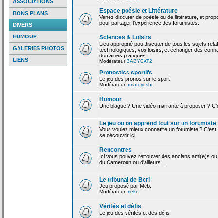
ASSOCIATIONS
Espace poésie et Littérature
BONS PLANS
Venez discuter de poésie ou de littérature, et pro
pour partager l'expérience des forumistes.
DIVERS
HUMOUR
Sciences & Loisirs
Lieu approprié pou discuter de tous les sujets rela
GALERIES PHOTOS
technologiques, vos loisirs, et échanger des conn
domaines pratiques.
LIENS
Modérateur
BABYCAT2
Pronostics sportifs
Le jeu des pronos sur le sport
Modérateur
amatoyoshi
Humour
Une blague ? Une vidéo marrante à proposer ? C'est
Le jeu ou on apprend tout sur un forumiste
Vous voulez mieux connaître un forumiste ? C'est ic
se découvrir ici.
Rencontres
Ici vous pouvez retrouver des anciens ami(e)s ou
du Cameroun ou d'ailleurs...
Le tribunal de Beri
Jeu proposé par Meb.
Modérateur
meke
Vérités et défis
Le jeu des vérités et des défis