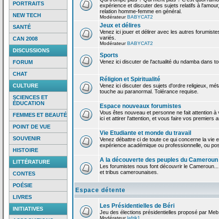
PORTRAITS
expérience et discuter des sujets relatifs à l'amour,
relation homme-femme en général.
NEW TECH
Modérateur
BABYCAT2
Jeux et délires
SANTÉ
Venez ici jouer et délirer avec les autres forumiste
variés.
CAN 2008
Modérateur
BABYCAT2
DISCUSSIONS
Sports
Venez ici discuter de l'actualité du ndamba dans to
FORUM
CHAT
Réligion et Spiritualité
CULTURE
Venez ici discuter des sujets d'ordre religieux, mé
touche au paranormal. Tolérance requise.
SCIENCES ET
ÉDUCATION
Espace nouveaux forumistes
Vous êtes nouveau et personne ne fait attention 
FEMMES ET BEAUTÉ
ici et attirer l'attention, et vous faire vos premiers 
POINT DE VUE
Vie Etudiante et monde du travail
SOUVENIR
Venez débattre ci de toute ce qui concerne la vie e
expérience académique ou professionnelle, ou po
HISTOIRE
A la découverte des peuples du Cameroun
LITTÉRATURE
Les forumistes nous font découvrir le Cameroun...
et tribus camerounaises.
CONTES
POÉSIE
Espace détente
LIVRES
Les Présidentielles de Béri
INITIATIVES
Jeu des élections présidentielles proposé par Meb
Modérateur
lafrik1