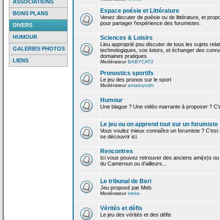
ASSOCIATIONS
Espace poésie et Littérature
BONS PLANS
Venez discuter de poésie ou de littérature, et pro
pour partager l'expérience des forumistes.
DIVERS
HUMOUR
Sciences & Loisirs
Lieu approprié pou discuter de tous les sujets rela
GALERIES PHOTOS
technologiques, vos loisirs, et échanger des conn
domaines pratiques.
LIENS
Modérateur
BABYCAT2
Pronostics sportifs
Le jeu des pronos sur le sport
Modérateur
amatoyoshi
Humour
Une blague ? Une vidéo marrante à proposer ? C'est
Le jeu ou on apprend tout sur un forumiste
Vous voulez mieux connaître un forumiste ? C'est ic
se découvrir ici.
Rencontres
Ici vous pouvez retrouver des anciens ami(e)s ou
du Cameroun ou d'ailleurs...
Le tribunal de Beri
Jeu proposé par Meb.
Modérateur
meke
Vérités et défis
Le jeu des vérités et des défis