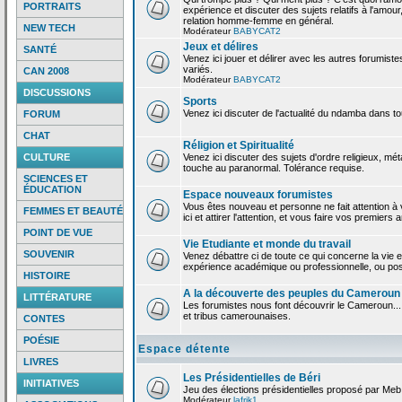
PORTRAITS
expérience et discuter des sujets relatifs à l'amour,
relation homme-femme en général.
NEW TECH
Modérateur
BABYCAT2
Jeux et délires
SANTÉ
Venez ici jouer et délirer avec les autres forumiste
variés.
CAN 2008
Modérateur
BABYCAT2
DISCUSSIONS
Sports
Venez ici discuter de l'actualité du ndamba dans to
FORUM
CHAT
Réligion et Spiritualité
CULTURE
Venez ici discuter des sujets d'ordre religieux, mé
touche au paranormal. Tolérance requise.
SCIENCES ET
ÉDUCATION
Espace nouveaux forumistes
Vous êtes nouveau et personne ne fait attention 
FEMMES ET BEAUTÉ
ici et attirer l'attention, et vous faire vos premiers 
POINT DE VUE
Vie Etudiante et monde du travail
SOUVENIR
Venez débattre ci de toute ce qui concerne la vie e
expérience académique ou professionnelle, ou po
HISTOIRE
A la découverte des peuples du Cameroun
LITTÉRATURE
Les forumistes nous font découvrir le Cameroun...
et tribus camerounaises.
CONTES
POÉSIE
Espace détente
LIVRES
Les Présidentielles de Béri
INITIATIVES
Jeu des élections présidentielles proposé par Meb
Modérateur
lafrik1