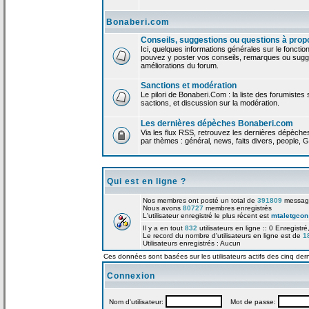
Bonaberi.com
Conseils, suggestions ou questions à prop
Ici, quelques informations générales sur le foncti
pouvez y poster vos conseils, remarques ou sugge
améliorations du forum.
Sanctions et modération
Le pilori de Bonaberi.Com : la liste des forumistes
sactions, et discussion sur la modération.
Les dernières dépèches Bonaberi.com
Via les flux RSS, retrouvez les dernières dépèch
par thèmes : général, news, faits divers, people, G
Qui est en ligne ?
Nos membres ont posté un total de
391809
messag
Nous avons
80727
membres enregistrés
L'utilisateur enregistré le plus récent est
mtaletgcon
Il y a en tout
832
utilisateurs en ligne :: 0 Enregistré
Le record du nombre d'utilisateurs en ligne est de
1
Utilisateurs enregistrés : Aucun
Ces données sont basées sur les utilisateurs actifs des cinq der
Connexion
Nom d'utilisateur:
Mot de passe: