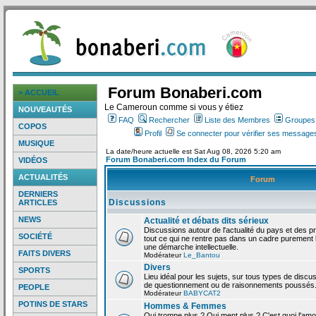
Forum Bonaberi.com
> ACCUEIL
Le Cameroun comme si vous y étiez
NOUVEAUTÉS
FAQ
Rechercher
Liste des Membres
Groupes d
COPOS
Profil
Se connecter pour vérifier ses messages
MUSIQUE
La date/heure actuelle est Sat Aug 08, 2026 5:20 am
Forum Bonaberi.com Index du Forum
VIDÉOS
ACTUALITÉS
Forum
DERNIERS
Discussions
ARTICLES
NEWS
Actualité et débats dits sérieux
Discussions autour de l'actualité du pays et des p
SOCIÉTÉ
tout ce qui ne rentre pas dans un cadre purement l
une démarche intellectuelle.
FAITS DIVERS
Modérateur
Le_Bantou
Divers
SPORTS
Lieu idéal pour les sujets, sur tous types de discus
de questionnement ou de raisonnements poussés
PEOPLE
Modérateur
BABYCAT2
POTINS DE STARS
Hommes & Femmes
Qui trompe plus ? Qui ment plus ? C'est quoi l'am